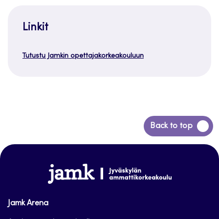
Linkit
Tutustu Jamkin opettajakorkeakouluun
Siirry
Back to top
takaisin
sivun
alkuun
www.jamk.fi
Jamk Arena