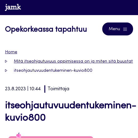
Siirry
www.jamk.fi
Blogs
suoraan
sisältöön
Opekorkeassa tapahtuu
Menu
Home
Mitä itseohjautuvuus oppimisessa on ja miten sitä buustata
itseohjautuvuudentukeminen-kuvio800
23.8.2023 | 10:44
Toimittaja
itseohjautuvuudentukeminen-
kuvio800