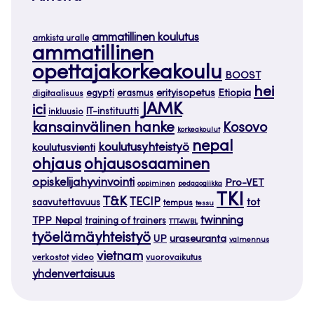
ammatillinen koulutus
amkista uralle
ammatillinen
opettajakorkeakoulu
BOOST
hei
Etiopia
egypti
erasmus
erityisopetus
digitaalisuus
JAMK
ici
IT-instituutti
inkluusio
kansainvälinen hanke
Kosovo
korkeakoulut
nepal
koulutusyhteistyö
koulutusvienti
ohjaus
ohjausosaaminen
opiskelijahyvinvointi
Pro-VET
oppiminen
pedagogiikka
TKI
T&K
TECIP
tot
saavutettavuus
tempus
tessu
twinning
TPP Nepal
training of trainers
TTT4WBL
työelämäyhteistyö
uraseuranta
UP
valmennus
vietnam
verkostot
video
vuorovaikutus
yhdenvertaisuus