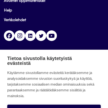
Avoimet oppimateriaalit
Help
Verkkolehdet
Facebook
Instagram
Linkedin
Twitter
YouTube
Jamk blogs
Tietoa sivustolla käytetyistä
evästeistä
Jamkin blogipalvelu. Blogien päivittäminen on
Käytämme sivustollamme evästeitä kerätäksemme ja
päättynyt 11.9.2023.
analysoidaksemme sivuston suorituskykyä ja käyttöä,
tarjotaksemme sosiaalisen median ominaisuuksia sekä
About the site
parantaaksemme ja räätälöidäksemme sisältöä ja
mainoksia.
Käyttöehdot
Saavutettavuusseloste