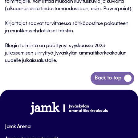
toimittajalle. Voit liittää mukaan kuvituskuvia ja kuvioita
(alkuperäisessä tiedostomuodossaan, esim. Powerpoint).
Kirjoittajat saavat tarvittaessa sähköpostitse palautteen
ja muokkausehdotukset tekstiin.
Blogin toiminta on päättynyt syyskuussa 2023
julkaisemisen siirryttyä Jyväskylän ammattikorkeakoulun
uudelle julkaisualustalle.
Siirry
Back to top
takaisin
sivun
alkuun
www.jamk.fi
Jamk Arena