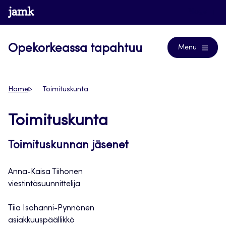
Siirry
www.jamk.fi
Blogs
suoraan
sisältöön
Opekorkeassa tapahtuu
Menu
Home
Toimituskunta
Toimituskunta
Toimituskunnan jäsenet
Anna-Kaisa Tiihonen
viestintäsuunnittelija
Tiia Isohanni-Pynnönen
asiakkuuspäällikkö