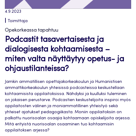
4.9.2023
Toimittaja
Opekorkeassa tapahtuu
Podcastit tasavertaisesta ja
dialogisesta kohtaamisesta –
miten valta näyttäytyy opetus- ja
ohjaustilanteissa?
Jamkin ammatillisen opettajakorkeakoulun ja Humanistisen
ammattikorkeakoulun yhteisissä podcasteissa keskustellaan
kohtaamisista oppilaitoksissa. Nähdyksi ja kuulluksi tuleminen
on jokaisen perustarve. Podcastien keskustelijoita inspiroi myös
oppilaitosten välinen ja moniammatillinen yhteistyö sekä
yhteiset ajatukset pedagogiikasta. Moniin oppilaitoksiin on
palkattu nuorisoalan osaajia kohtaamaan opiskelijoita arjessa.
Mitä erityistä nuorisoalan osaaminen tuo kohtaamisiin
oppilaitoksen arjessa?