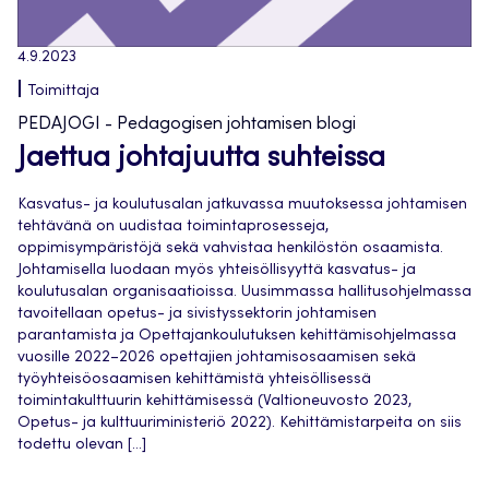
4.9.2023
Toimittaja
PEDAJOGI - Pedagogisen johtamisen blogi
Jaettua johtajuutta suhteissa
Kasvatus- ja koulutusalan jatkuvassa muutoksessa johtamisen
tehtävänä on uudistaa toimintaprosesseja,
oppimisympäristöjä sekä vahvistaa henkilöstön osaamista.
Johtamisella luodaan myös yhteisöllisyyttä kasvatus- ja
koulutusalan organisaatioissa. Uusimmassa hallitusohjelmassa
tavoitellaan opetus- ja sivistyssektorin johtamisen
parantamista ja Opettajankoulutuksen kehittämisohjelmassa
vuosille 2022–2026 opettajien johtamisosaamisen sekä
työyhteisöosaamisen kehittämistä yhteisöllisessä
toimintakulttuurin kehittämisessä (Valtioneuvosto 2023,
Opetus- ja kulttuuriministeriö 2022). Kehittämistarpeita on siis
todettu olevan […]