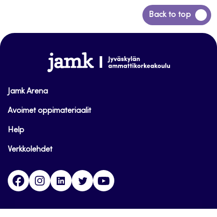
Siirry
Back to top
takaisin
sivun
alkuun
www.jamk.fi
Jamk Arena
Avoimet oppimateriaalit
Help
Verkkolehdet
Facebook
Instagram
Linkedin
Twitter
YouTube