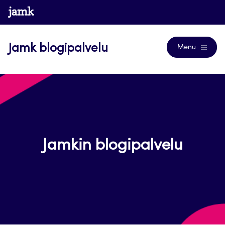
Siirry
www.jamk.fi
suoraan
sisältöön
Jamk blogipalvelu
Menu
Jamkin blogipalvelu