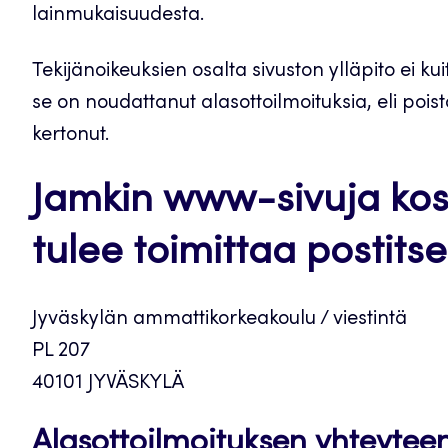
lainmukaisuudesta.
Tekijänoikeuksien osalta sivuston ylläpito ei ku
se on noudattanut alasottoilmoituksia, eli poista
kertonut.
Jamkin www-sivuja kos
tulee toimittaa postits
Jyväskylän ammattikorkeakoulu / viestintä
PL 207
40101 JYVÄSKYLÄ
Alasottoilmoituksen yhteyteen 