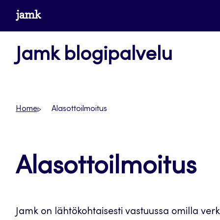
Siirry
www.jamk.fi
suoraan
sisältöön
Jamk blogipalvelu
Home
Alasottoilmoitus
Alasottoilmoitus
Jamk on lähtökohtaisesti vastuussa omilla verk