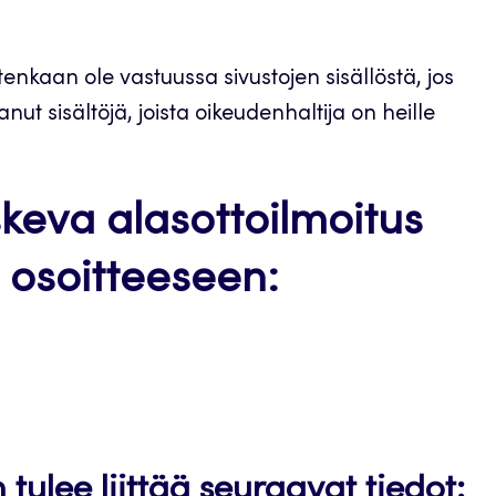
itenkaan ole vastuussa sivustojen sisällöstä, jos
nut sisältöjä, joista oikeudenhaltija on heille
keva alasottoilmoitus
e osoitteeseen:
tulee liittää seuraavat tiedot: