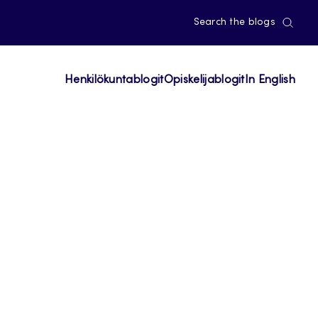
Search the blogs
Henkilökuntablogit
Opiskelijablogit
In English