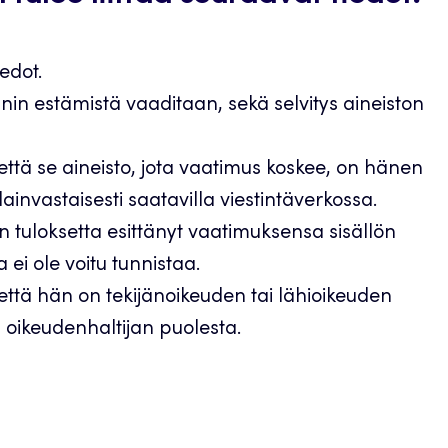
edot.
nnin estämistä vaaditaan, sekä selvitys aineiston
 että se aineisto, jota vaatimus koskee, on hänen
invastaisesti saatavilla viestintäverkossa.
 on tuloksetta esittänyt vaatimuksensa sisällön
a ei ole voitu tunnistaa.
 että hän on tekijänoikeuden tai lähioikeuden
n oikeudenhaltijan puolesta.