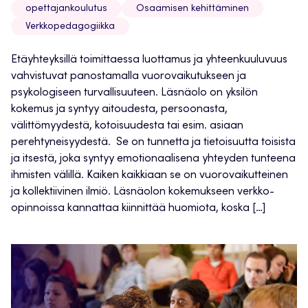
opettajankoulutus
Osaamisen kehittäminen
Verkkopedagogiikka
Etäyhteyksillä toimittaessa luottamus ja yhteenkuuluvuus
vahvistuvat panostamalla vuorovaikutukseen ja
psykologiseen turvallisuuteen. Läsnäolo on yksilön
kokemus ja syntyy aitoudesta, persoonasta,
välittömyydestä, kotoisuudesta tai esim. asiaan
perehtyneisyydestä. Se on tunnetta ja tietoisuutta toisista
ja itsestä, joka syntyy emotionaalisena yhteyden tunteena
ihmisten välillä. Kaiken kaikkiaan se on vuorovaikutteinen
ja kollektiivinen ilmiö. Läsnäolon kokemukseen verkko-
opinnoissa kannattaa kiinnittää huomiota, koska […]