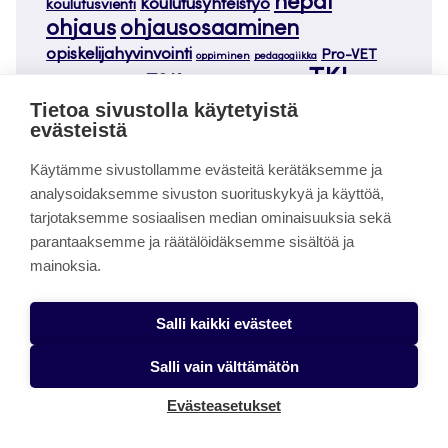
nepal
koulutusyhteistyö
koulutusvienti
ohjaus
ohjausosaaminen
opiskelijahyvinvointi
Pro-VET
oppiminen
pedagogiikka
TKI
T&K
TECIP
tot
saavutettavuus
tempus
tessu
Tietoa sivustolla käytetyistä
twinning
TPP Nepal
training of trainers
TTT4WBL
evästeistä
työelämäyhteistyö
uraseuranta
UP
valmennus
vietnam
verkostot
video
vuorovaikutus
Käytämme sivustollamme evästeitä kerätäksemme ja
yhdenvertaisuus
analysoidaksemme sivuston suorituskykyä ja käyttöä,
tarjotaksemme sosiaalisen median ominaisuuksia sekä
parantaaksemme ja räätälöidäksemme sisältöä ja
mainoksia.
Linkit
Salli kaikki evästeet
Tutustu Jamkin opettajakorkeakouluun
Salli vain välttämätön
Evästeasetukset