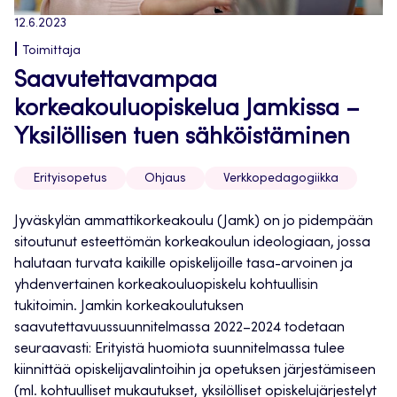
12.6.2023
Toimittaja
Saavutettavampaa
korkeakouluopiskelua Jamkissa –
Yksilöllisen tuen sähköistäminen
Erityisopetus
Ohjaus
Verkkopedagogiikka
Jyväskylän ammattikorkeakoulu (Jamk) on jo pidempään
sitoutunut esteettömän korkeakoulun ideologiaan, jossa
halutaan turvata kaikille opiskelijoille tasa-arvoinen ja
yhdenvertainen korkeakouluopiskelu kohtuullisin
tukitoimin. Jamkin korkeakoulutuksen
saavutettavuussuunnitelmassa 2022–2024 todetaan
seuraavasti: Erityistä huomiota suunnitelmassa tulee
kiinnittää opiskelijavalintoihin ja opetuksen järjestämiseen
(ml. kohtuulliset mukautukset, yksilölliset opiskelujärjestelyt