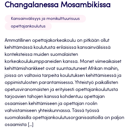
Changalanessa Mosambikissa
Kansainvälisyys ja monikulttuurisuus
opettajankoulutus
Ammatillinen opettajakorkeakoulu on pitkään ollut
kehittämässä koulutusta erilaisissa kansainvälisissä
konteksteissa muiden suomalaisten
korkeakoulukumppaneiden kanssa. Monet viimeaikaiset
kehittämishankkeet ovat suuntautuneet Afrikan maihin,
joissa on valtavia tarpeita koulutuksen kehittämisessä ja
oppimistulosten parantamisessa. Yhteistyö paikallisten
opetusviranomaisten ja erityisesti opettajankoulutusta
tarjoavien tahojen kanssa kohdentuu opettajan
osaamisen kehittämiseen ja opettajan roolin
vahvistamiseen yhteiskunnassa. Tässä työssä
suomalaisilla opettajankoulutusorganisaatioilla on paljon
osaamista […]