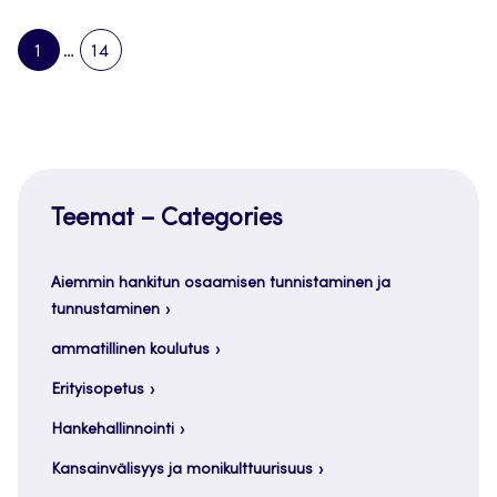
1
…
14
PAGE
PAGE
NEXT
PAGE
Teemat – Categories
Aiemmin hankitun osaamisen tunnistaminen ja
tunnustaminen
ammatillinen koulutus
Erityisopetus
Hankehallinnointi
Kansainvälisyys ja monikulttuurisuus