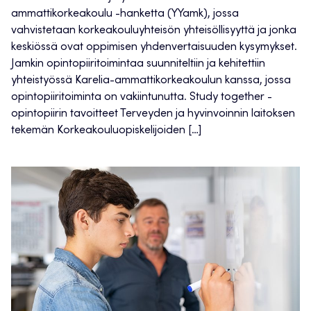
ammattikorkeakoulu -hanketta (YYamk), jossa
vahvistetaan korkeakouluyhteisön yhteisöllisyyttä ja jonka
keskiössä ovat oppimisen yhdenvertaisuuden kysymykset.
Jamkin opintopiiritoimintaa suunniteltiin ja kehitettiin
yhteistyössä Karelia-ammattikorkeakoulun kanssa, jossa
opintopiiritoiminta on vakiintunutta. Study together -
opintopiirin tavoitteet Terveyden ja hyvinvoinnin laitoksen
tekemän Korkeakouluopiskelijoiden […]