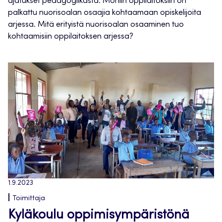
ajatukset pedagogiikasta. Moniin oppilaitoksiin on
palkattu nuorisoalan osaajia kohtaamaan opiskelijoita
arjessa. Mitä erityistä nuorisoalan osaaminen tuo
kohtaamisiin oppilaitoksen arjessa?
1.9.2023
Toimittaja
Kyläkoulu oppimisympäristönä