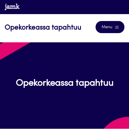
Siirry
www.jamk.fi
Blogs
suoraan
sisältöön
Opekorkeassa tapahtuu
Menu
Opekorkeassa tapahtuu