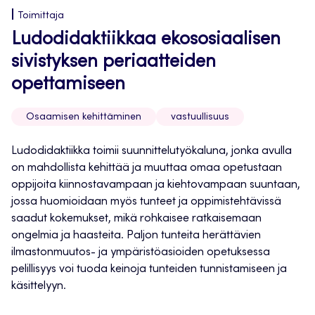
Toimittaja
Ludodidaktiikkaa ekososiaalisen
sivistyksen periaatteiden
opettamiseen
Osaamisen kehittäminen
vastuullisuus
Ludodidaktiikka toimii suunnittelutyökaluna, jonka avulla
on mahdollista kehittää ja muuttaa omaa opetustaan
oppijoita kiinnostavampaan ja kiehtovampaan suuntaan,
jossa huomioidaan myös tunteet ja oppimistehtävissä
saadut kokemukset, mikä rohkaisee ratkaisemaan
ongelmia ja haasteita. Paljon tunteita herättävien
ilmastonmuutos- ja ympäristöasioiden opetuksessa
pelillisyys voi tuoda keinoja tunteiden tunnistamiseen ja
käsittelyyn.