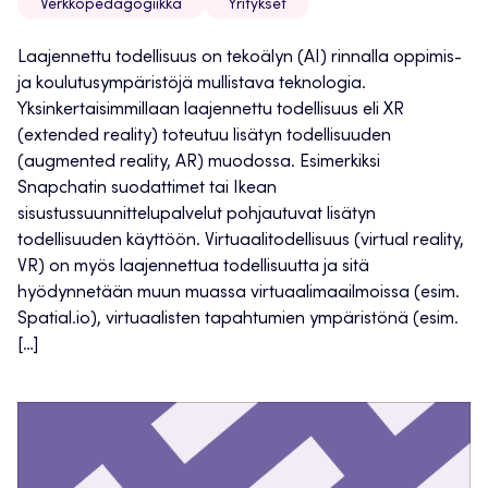
Verkkopedagogiikka
Yritykset
Laajennettu todellisuus on tekoälyn (AI) rinnalla oppimis-
ja koulutusympäristöjä mullistava teknologia.
Yksinkertaisimmillaan laajennettu todellisuus eli XR
(extended reality) toteutuu lisätyn todellisuuden
(augmented reality, AR) muodossa. Esimerkiksi
Snapchatin suodattimet tai Ikean
sisustussuunnittelupalvelut pohjautuvat lisätyn
todellisuuden käyttöön. Virtuaalitodellisuus (virtual reality,
VR) on myös laajennettua todellisuutta ja sitä
hyödynnetään muun muassa virtuaalimaailmoissa (esim.
Spatial.io), virtuaalisten tapahtumien ympäristönä (esim.
[…]