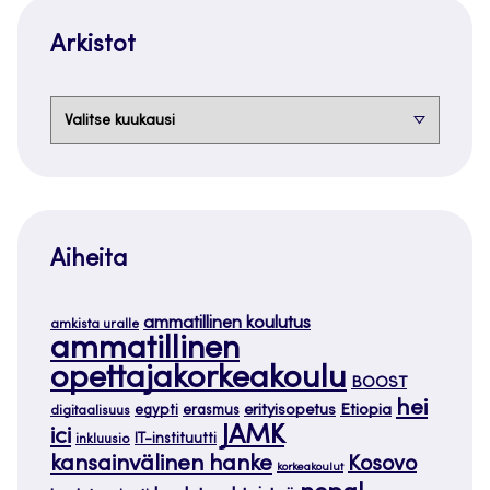
Arkistot
Arkistot
Aiheita
ammatillinen koulutus
amkista uralle
ammatillinen
opettajakorkeakoulu
BOOST
hei
Etiopia
egypti
erasmus
erityisopetus
digitaalisuus
JAMK
ici
IT-instituutti
inkluusio
kansainvälinen hanke
Kosovo
korkeakoulut