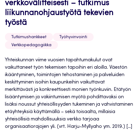
verkkovälitteisesti – tutkimus
liikunnanohjaustyötä tekevien
työstä
Tutkimushankkeet
Työhyvinvointi
Verkkopedagogiikka
Yhteiskunnan viime vuosien tapahtumakulut ovat
vaikuttaneet työn tekemisen tapoihin eri aloilla. Väestön
ikääntyminen, toimintojen tehostaminen ja palveluiden
keskittyminen isoihin kaupunkeihin vaikuttavat
merkittävästi ja konkreettisesti monien työnkuviin. Etätyön
lisääntymisen ja vakiintumisen myötä pohdittavaksi on
lisäksi noussut yhteisöllisyyden tukeminen ja vahvistaminen
etäyhteyksiä käyttämällä – sekä toisaalta, millaisia
yhteisöllisiä mahdollisuuksia verkko tarjoaa
organisaatiorajojen yli. (vrt. Harju-Myllyaho ym. 2019.) […]