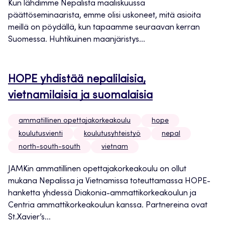
Kun lähdimme Nepalista maaliskuussa
päättöseminaarista, emme olisi uskoneet, mitä asioita
meillä on pöydällä, kun tapaamme seuraavan kerran
Suomessa. Huhtikuinen maanjäristys...
HOPE yhdistää nepalilaisia,
vietnamilaisia ja suomalaisia
ammatillinen opettajakorkeakoulu
hope
koulutusvienti
koulutusyhteistyö
nepal
north-south-south
vietnam
JAMKin ammatillinen opettajakorkeakoulu on ollut
mukana Nepalissa ja Vietnamissa toteuttamassa HOPE-
hanketta yhdessä Diakonia-ammattikorkeakoulun ja
Centria ammattikorkeakoulun kanssa. Partnereina ovat
St.Xavier’s...