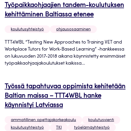
Työpaikkaohjaajien tandem-koulutuksen
kehittäminen Baltiassa etenee
koulutusyhteistyö
ohjausosaaminen
TTT4WBL “Testing New Approaches to Training VET and
Workplace Tutors for Work-Based Learning” -hankkeessa
on lukuvuoden 2017-2018 aikana käynnistetty ensimmäiset
työpaikkaohjaajakoulutukset kaikissa...
Työssä tapahtuvaa oppimista kehitetään
Baltian maissa – TTT4WBL hanke
käynnistyi Latviassa
ammatillinen opettajakorkeakoulu
koulutusvienti
koulutusyhteistyö
TKI
työelämäyhteistyö