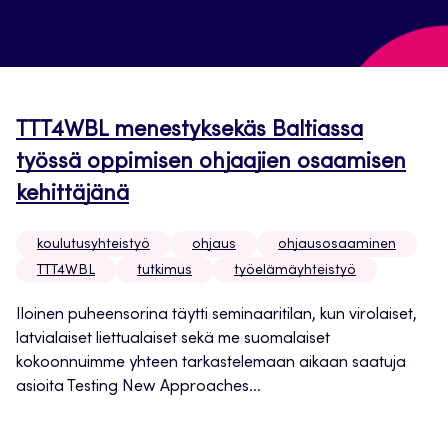
TTT4WBL menestyksekäs Baltiassa
työssä oppimisen ohjaajien osaamisen
kehittäjänä
koulutusyhteistyö
ohjaus
ohjausosaaminen
TTT4WBL
tutkimus
työelämäyhteistyö
Iloinen puheensorina täytti seminaaritilan, kun virolaiset,
latvialaiset liettualaiset sekä me suomalaiset
kokoonnuimme yhteen tarkastelemaan aikaan saatuja
asioita Testing New Approaches...