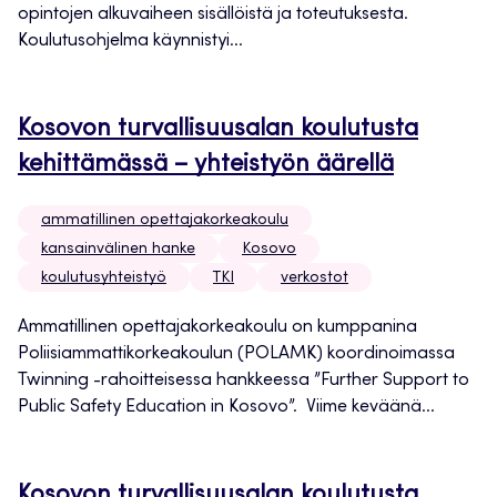
opintojen alkuvaiheen sisällöistä ja toteutuksesta.
Koulutusohjelma käynnistyi...
Kosovon turvallisuusalan koulutusta
kehittämässä – yhteistyön äärellä
ammatillinen opettajakorkeakoulu
kansainvälinen hanke
Kosovo
koulutusyhteistyö
TKI
verkostot
Ammatillinen opettajakorkeakoulu on kumppanina
Poliisiammattikorkeakoulun (POLAMK) koordinoimassa
Twinning -rahoitteisessa hankkeessa ”Further Support to
Public Safety Education in Kosovo”. Viime keväänä...
Kosovon turvallisuusalan koulutusta