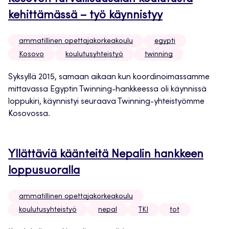
kehittämässä – työ käynnistyy
ammatillinen opettajakorkeakoulu
egypti
Kosovo
koulutusyhteistyö
twinning
Syksyllä 2015, samaan aikaan kun koordinoimassamme
mittavassa Egyptin Twinning-hankkeessa oli käynnissä
loppukiri, käynnistyi seuraava Twinning-yhteistyömme
Kosovossa.
Yllättäviä käänteitä Nepalin hankkeen
loppusuoralla
ammatillinen opettajakorkeakoulu
koulutusyhteistyö
nepal
TKI
tot