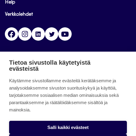
Help
Verkkolehdet
Facebook
Instagram
Linkedin
Twitter
YouTube
Jamk blogs
Tietoa sivustolla käytetyistä
evästeistä
Jamkin blogipalvelu. Blogien päivittäminen on
Käytämme sivustollamme evästeitä kerätäksemme ja
päättynyt 11.9.2023.
analysoidaksemme sivuston suorituskykyä ja käyttöä,
tarjotaksemme sosiaalisen median ominaisuuksia sekä
About the site
parantaaksemme ja räätälöidäksemme sisältöä ja
mainoksia.
Käyttöehdot
Saavutettavuusseloste
Salli kaikki evästeet