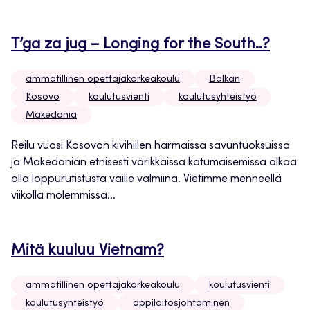
T’ga za jug – Longing for the South..?
ammatillinen opettajakorkeakoulu
Balkan
Kosovo
koulutusvienti
koulutusyhteistyö
Makedonia
Reilu vuosi Kosovon kivihiilen harmaissa savuntuoksuissa
ja Makedonian etnisesti värikkäissä katumaisemissa alkaa
olla loppurutistusta vaille valmiina. Vietimme menneellä
viikolla molemmissa...
Mitä kuuluu Vietnam?
ammatillinen opettajakorkeakoulu
koulutusvienti
koulutusyhteistyö
oppilaitosjohtaminen