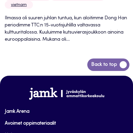
vietnam
Ilmassa oli suuren juhlan tuntua, kun aloitimme Dong Han
periodimme TTC:n 15-vuotisjuhlilla valtavassa
kulttuuritalossa. Kuuluimme kutsuvierasjoukkoon ainoina
eurooppalaisina. Mukana oli...
Siirry
Back to top
takaisin
sivun
alkuun
www.jamk.fi
Jamk Arena
Avoimet oppimateriaalit