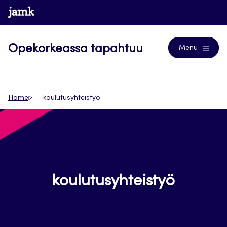
Siirry
www.jamk.fi
Blogs
suoraan
sisältöön
Opekorkeassa tapahtuu
Menu
Home
koulutusyhteistyö
koulutusyhteistyö