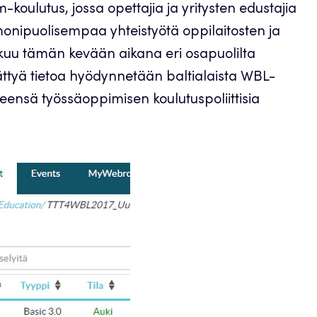
-koulutus, jossa opettajia ja yritysten edustajia
monipuolisempaa yhteistyötä oppilaitosten ja
tkuu tämän kevään aikana eri osapuolilta
rättyä tietoa hyödynnetään baltialaista WBL-
leensä työssäoppimisen koulutuspoliittisia