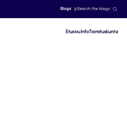
Blogs
Search the blogs
Etusivu
Info
Toimituskunta