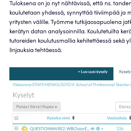
Tuloksena on jo nyt nähtävissä, että ns. tandem
koulutetaan yhdessä, synnyttää tiiviimpää ja 
yritysten välille. Työmme tutkijaosapuolena ja
kerätyn datan analysoinnilla. Koulutetuilta ke
tutoreiden koulutusmallia kehitettäessä sekä y
linjauksia tehtäessä.