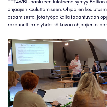
TTT4WBL-hankkeen tuloksena syntyy Baltian m
ohjaajien kouluttamiseen. Ohjaajien koulutusma
osaamisesta, jota työpaikalla tapahtuvaan opp
rakennettiinkin yhdessä kuvaa ohjaajien osaami