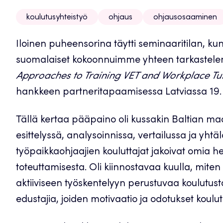
koulutusyhteistyö
ohjaus
ohjausosaaminen
Iloinen puheensorina täytti seminaaritilan, kun v
suomalaiset kokoonnuimme yhteen tarkastele
Approaches to Training VET and Workplace Tu
hankkeen partneritapaamisessa Latviassa 19. 
Tällä kertaa pääpaino oli kussakin Baltian ma
esittelyssä, analysoinnissa, vertailussa ja yht
työpaikkaohjaajien kouluttajat jakoivat omia 
toteuttamisesta. Oli kiinnostavaa kuulla, miten 
aktiiviseen työskentelyyn perustuvaa koulutust
edustajia, joiden motivaatio ja odotukset koulut