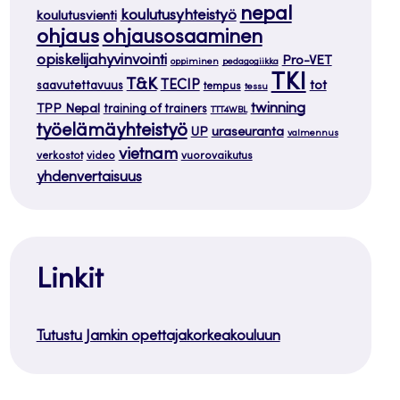
nepal
koulutusyhteistyö
koulutusvienti
ohjaus
ohjausosaaminen
opiskelijahyvinvointi
Pro-VET
oppiminen
pedagogiikka
TKI
T&K
TECIP
tot
saavutettavuus
tempus
tessu
twinning
TPP Nepal
training of trainers
TTT4WBL
työelämäyhteistyö
uraseuranta
UP
valmennus
vietnam
verkostot
video
vuorovaikutus
yhdenvertaisuus
Linkit
Tutustu Jamkin opettajakorkeakouluun