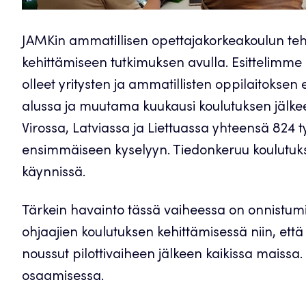
JAMKin ammatillisen opettajakorkeakoulun teh
kehittämiseen tutkimuksen avulla. Esittelimme a
olleet yritysten ja ammatillisten oppilaitokse
alussa ja muutama kuukausi koulutuksen jälk
Virossa, Latviassa ja Liettuassa yhteensä 824 t
ensimmäiseen kyselyyn. Tiedonkeruu koulutuks
käynnissä.
Tärkein havainto tässä vaiheessa on onnistu
ohjaajien koulutuksen kehittämisessä niin, ett
noussut pilottivaiheen jälkeen kaikissa maissa.
osaamisessa.