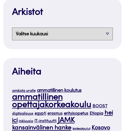
Arkistot
Arkistot
Aiheita
ammatillinen koulutus
amkista uralle
ammatillinen
opettajakorkeakoulu
BOOST
hei
Etiopia
egypti
erasmus
erityisopetus
digitaalisuus
JAMK
ici
IT-instituutti
inkluusio
kansainvälinen hanke
Kosovo
korkeakoulut