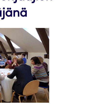
äjänä