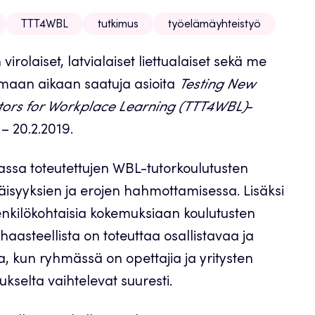
TTT4WBL
tutkimus
työelämäyhteistyö
irolaiset, latvialaiset liettualaiset sekä me
maan aikaan saatuja asioita
Testing New
tors for Workplace Learning (TTT4WBL)
-
– 20.2.2019.
assa toteutettujen WBL-tutorkoulutusten
äläisyyksien ja erojen hahmottamisessa. Lisäksi
henkilökohtaisia kokemuksiaan koulutusten
haasteellista on toteuttaa osallistavaa ja
a, kun ryhmässä on opettajia ja yritysten
ukselta vaihtelevat suuresti.