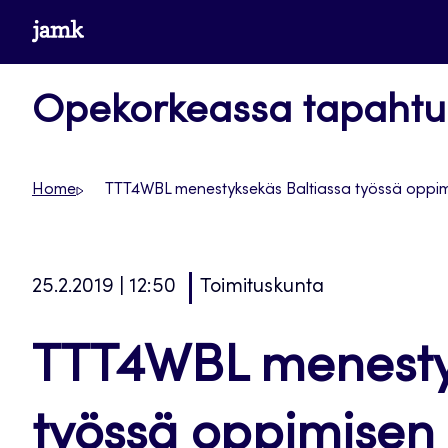
Siirry
www.jamk.fi
suoraan
sisältöön
Opekorkeassa tapaht
Home
TTT4WBL menestyksekäs Baltiassa työssä oppim
25.2.2019 | 12:50
Toimituskunta
TTT4WBL menestyk
työssä oppimisen 