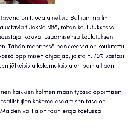
tävänä on tuoda aineksia Baltian mallin
lustavia tuloksia siitä, miten koulutuksessa
n edustajat kokivat osaamisensa koulutuksen
een. Tähän mennessä hankkeessa on koulutettu
yössä oppimisen ohjaajaa, joista n. 70% vastasi
en jälkeisistä kokemuksista on parhaillaan
minen kaikkien kolmen maan työssä oppimisen
ä osallistujien kokema osaamisen taso on
 Maiden välillä on tosin eroja koetussa