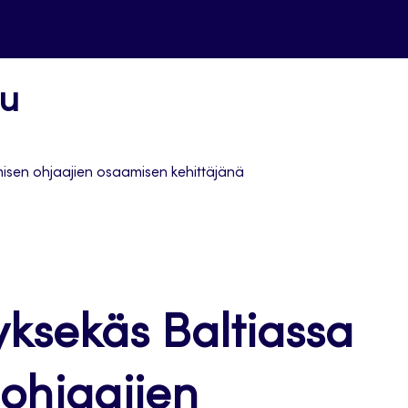
uu
isen ohjaajien osaamisen kehittäjänä
sekäs Baltiassa
ohjaajien