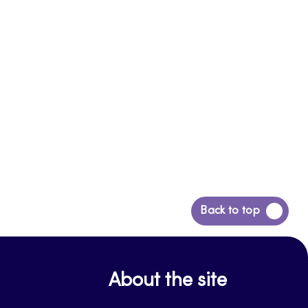
Siirry
Back to top
takaisin
sivun
alkuun
About the site