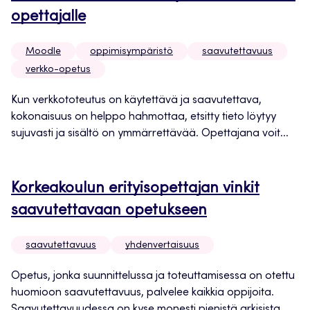
opettajalle
Moodle
oppimisympäristö
saavutettavuus
verkko-opetus
Kun verkkototeutus on käytettävä ja saavutettava,
kokonaisuus on helppo hahmottaa, etsitty tieto löytyy
sujuvasti ja sisältö on ymmärrettävää. Opettajana voit...
Korkeakoulun erityisopettajan vinkit
saavutettavaan opetukseen
saavutettavuus
yhdenvertaisuus
Opetus, jonka suunnittelussa ja toteuttamisessa on otettu
huomioon saavutettavuus, palvelee kaikkia oppijoita.
Saavutettavuudessa on kyse monesti pienistä arkisista