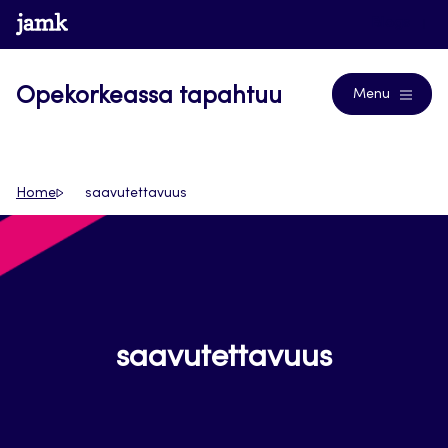
Siirry
www.jamk.fi
Blogs
suoraan
sisältöön
Opekorkeassa tapahtuu
Menu
Home
saavutettavuus
saavutettavuus