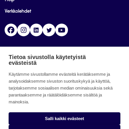
Help
Verkkolehdet
Facebook
Instagram
Linkedin
Twitter
YouTube
Jamk blogs
Tietoa sivustolla käytetyistä
evästeistä
Jamkin blogipalvelu. Blogien päivittäminen on
Käytämme sivustollamme evästeitä kerätäksemme ja
päättynyt 11.9.2023.
analysoidaksemme sivuston suorituskykyä ja käyttöä,
tarjotaksemme sosiaalisen median ominaisuuksia sekä
About the site
parantaaksemme ja räätälöidäksemme sisältöä ja
mainoksia.
Käyttöehdot
Saavutettavuusseloste
Salli kaikki evästeet
Alasottoilmoitus