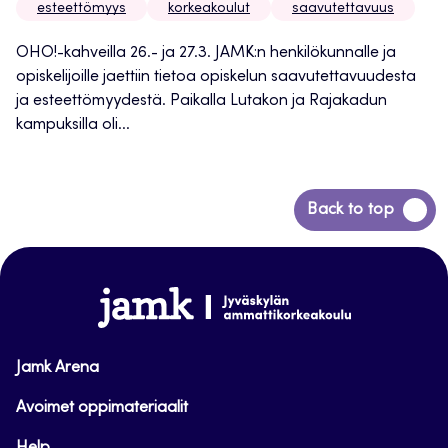
esteettömyys
korkeakoulut
saavutettavuus
OHO!-kahveilla 26.- ja 27.3. JAMK:n henkilökunnalle ja
opiskelijoille jaettiin tietoa opiskelun saavutettavuudesta
ja esteettömyydestä. Paikalla Lutakon ja Rajakadun
kampuksilla oli...
Siirry
Back to top
takaisin
sivun
alkuun
www.jamk.fi
Jamk Arena
Avoimet oppimateriaalit