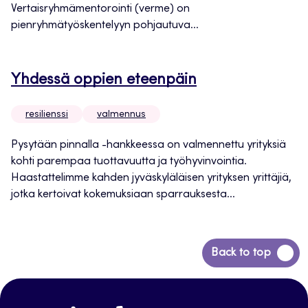
Vertaisryhmämentorointi (verme) on
pienryhmätyöskentelyyn pohjautuva...
Yhdessä oppien eteenpäin
resilienssi
valmennus
Pysytään pinnalla -hankkeessa on valmennettu yrityksiä
kohti parempaa tuottavuutta ja työhyvinvointia.
Haastattelimme kahden jyväskyläläisen yrityksen yrittäjiä,
jotka kertoivat kokemuksiaan sparrauksesta...
Siirry
Back to top
takaisin
sivun
alkuun