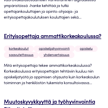
vuorovaikutusosaamisen vahvistaminen digitaalisissa
ympäristöissä -hanke kehittää ja tutkii
opettajankouluttajien ja opinto-ohjaaja- ja
erityisopettajakoulutuksen kouluttajien sekä...
Erityisopettaja ammattikorkeakoulussa?
korkeakoulut
opiskelijahyvinvointi
opiskelu
saavutettavuus
yhdenvertaisuus
Mitä erityisopettaja tekee ammattikorkeakoulussa?
Korkeakoulussa erityisopettajan tehtäviin kuuluu niin
opiskelijatyötä ja oppimisen ohjausta kuin korkeakoulun
toiminnan ja henkilöstön tukemista konsultoivassa...
Muutoskyvykkyyttä ja työhyvinvointia