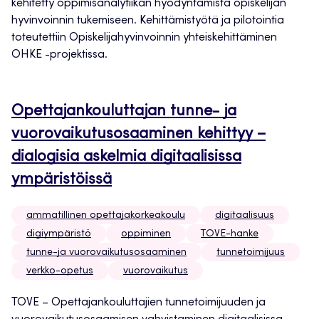
kehitetty oppimisanalytiikan hyödyntämistä opiskelijan
hyvinvoinnin tukemiseen. Kehittämistyötä ja pilotointia
toteutettiin Opiskelijahyvinvoinnin yhteiskehittäminen
OHKE -projektissa.
Opettajankouluttajan tunne- ja
vuorovaikutusosaaminen kehittyy –
dialogisia askelmia digitaalisissa
ympäristöissä
ammatillinen opettajakorkeakoulu
digitaalisuus
digiympäristö
oppiminen
TOVE-hanke
tunne-ja vuorovaikutusosaaminen
tunnetoimijuus
verkko-opetus
vuorovaikutus
TOVE – Opettajankouluttajien tunnetoimijuuden ja