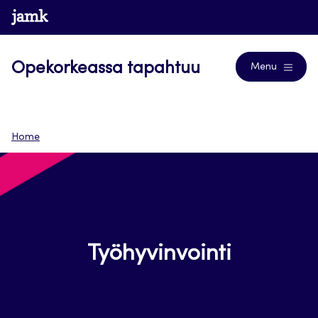
Siirry
www.jamk.fi
Blogs
suoraan
sisältöön
Opekorkeassa tapahtuu
Menu
Home
Työhyvinvointi