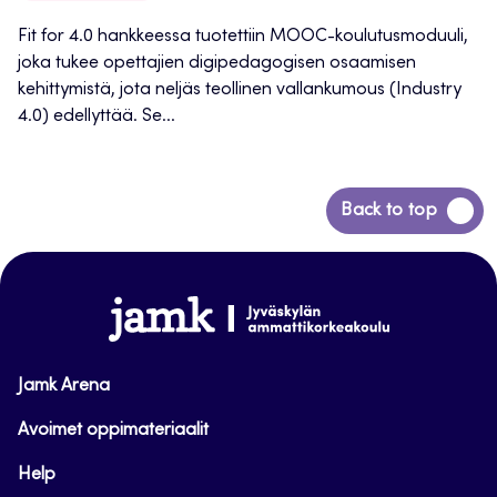
Fit for 4.0 hankkeessa tuotettiin MOOC-koulutusmoduuli,
joka tukee opettajien digipedagogisen osaamisen
kehittymistä, jota neljäs teollinen vallankumous (Industry
4.0) edellyttää. Se...
Siirry
Back to top
takaisin
sivun
alkuun
www.jamk.fi
Jamk Arena
Avoimet oppimateriaalit
Help