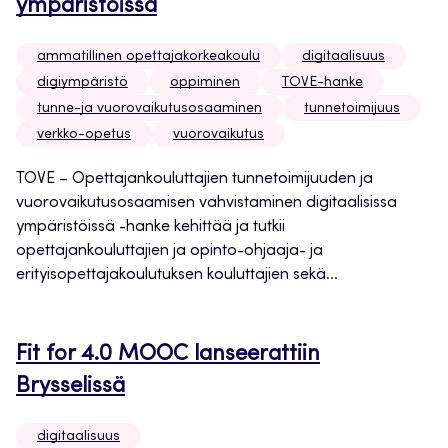
ympäristöissä
ammatillinen opettajakorkeakoulu
digitaalisuus
digiympäristö
oppiminen
TOVE-hanke
tunne-ja vuorovaikutusosaaminen
tunnetoimijuus
verkko-opetus
vuorovaikutus
TOVE – Opettajankouluttajien tunnetoimijuuden ja
vuorovaikutusosaamisen vahvistaminen digitaalisissa
ympäristöissä -hanke kehittää ja tutkii
opettajankouluttajien ja opinto-ohjaaja- ja
erityisopettajakoulutuksen kouluttajien sekä...
Fit for 4.0 MOOC lanseerattiin
Brysselissä
digitaalisuus