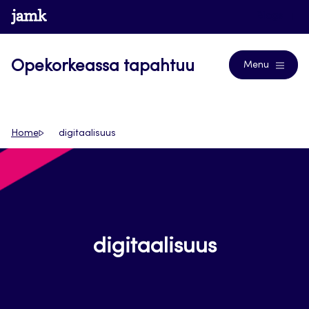
Siirry
www.jamk.fi
Blogs
suoraan
sisältöön
Opekorkeassa tapahtuu
Menu
Home
digitaalisuus
digitaalisuus