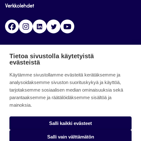
Verkkolehdet
Facebook
Instagram
Linkedin
Twitter
YouTube
Jamk blogs
Tietoa sivustolla käytetyistä
evästeistä
Jamkin blogipalvelu. Blogien päivittäminen on
Käytämme sivustollamme evästeitä kerätäksemme ja
päättynyt 11.9.2023.
analysoidaksemme sivuston suorituskykyä ja käyttöä,
tarjotaksemme sosiaalisen median ominaisuuksia sekä
About the site
parantaaksemme ja räätälöidäksemme sisältöä ja
mainoksia.
Käyttöehdot
Saavutettavuusseloste
Salli kaikki evästeet
Alasottoilmoitus
Salli vain välttämätön