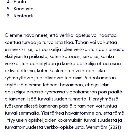
Puutu.
Kannusta.
Rentoudu.
Olemme havainneet, että verkko-opetus voi haastaa
koettua turvaa ja turvallista tilaa. Tähän voi vaikuttaa
esimerkiksi se, jos opiskelija tulee verkkoistuntoon omasta
yksityisestä paikasta, kuten kotoaan, sekä se, kuinka
verkkoistuntoon liitytään ja kuinka opiskelija ottaa osaa
aktiviteetteihin, kuten kuulumisten vaihtoon sekä
ryhmäyttäviin ja osallistaviin tehtäviin. Videokameran
käytössä olemme tehneet havainnon, että joillekin
opiskelijoille isossa ryhmässä videokameran pois päältä
pitäminen lisää turvallisuuden tunnetta. Pienryhmässä
työskennellessä kameran päällä pitäminen voi tuntua
turvallisemmalta. Yksi tärkeä havaintomme on, että tämä
liittyy usein opiskelijoiden kokemuksiin turvallisuudesta ja
turvattomuudesta verkko-opiskelusta. Wenström (2021)