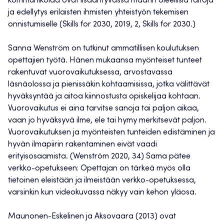
kommunikoida ovat lisääntyvässä määrin oleellisia taitoja
ja edellytys erilaisten ihmisten yhteistyön tekemisen
onnistumiselle (Skills for 2030
,
2019, 2, Skills for 2030.)
Sanna Wenström on tutkinut ammatillisen koulutuksen
opettajien työtä. Hänen mukaansa myönteiset tunteet
rakentuvat vuorovaikutuksessa, arvostavassa
läsnäolossa ja pienissäkin kohtaamisissa, jotka välittävät
hyväksyntää ja aitoa kiinnostusta opiskelijaa kohtaan.
Vuorovaikutus ei aina tarvitse sanoja tai paljon aikaa,
vaan jo hyväksyvä ilme, ele tai hymy merkitsevät paljon.
Vuorovaikutuksen ja myönteisten tunteiden edistäminen ja
hyvän ilmapiirin rakentaminen eivät vaadi
erityisosaamista. (Wenström 2020, 34) Sama pätee
verkko-opetukseen: Opettajan on tärkeä myös olla
tietoinen eleistään ja ilmeistään verkko-opetuksessa,
varsinkin kun videokuvassa näkyy vain kehon yläosa.
Maunonen-Eskelinen ja Aksovaara (2013) ovat