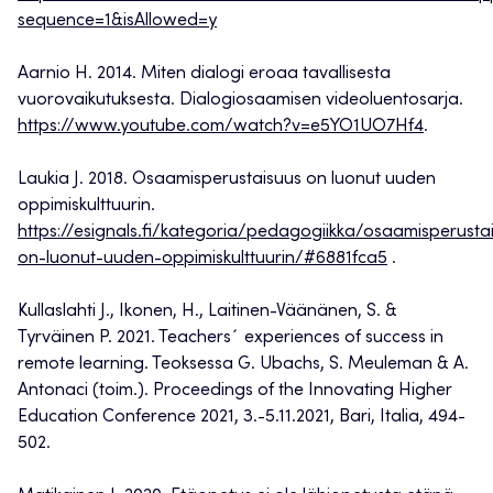
sequence=1&isAllowed=y
Aarnio H. 2014. Miten dialogi eroaa tavallisesta
vuorovaikutuksesta. Dialogiosaamisen videoluentosarja.
https://www.youtube.com/watch?v=e5YO1UO7Hf4
.
Laukia J. 2018. Osaamisperustaisuus on luonut uuden
oppimiskulttuurin.
https://esignals.fi/kategoria/pedagogiikka/osaamisperusta
on-luonut-uuden-oppimiskulttuurin/#6881fca5
.
Kullaslahti J., Ikonen, H., Laitinen-Väänänen, S. &
Tyrväinen P. 2021. Teachers´ experiences of success in
remote learning. Teoksessa G. Ubachs, S. Meuleman & A.
Antonaci (toim.). Proceedings of the Innovating Higher
Education Conference 2021, 3.-5.11.2021, Bari, Italia, 494-
502.