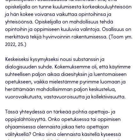
opiskelijalla on tunne kuulumisesta korkeakouluyhteisöön
ja hän kokee voivansa vaikuttaa opintoihinsa ja
yhteisöönsä. Opiskelijalla on mahdollisuus tehdä
opintoihin ja oppimiseen kuuluvia valintoja. Osallisuus on
merkittävä tekijä hyvinvoinnin rakentumisessa. (Toom ym.
2022, 25.)
Keskeiseksi kysymykseksi nousi substanssin ja
dialogisuuden suhde. Kokemuksemme oli, että käytimme
suhteellisen paljon aikaa diaesityksiin ja luentomaiseen
opetukseen, vaikka mielestämme pyrimme luomaan ja
herättämään mahdollisimman paljon keskustelua,
vuorovaikutusta, vastavuoroisuutta ja kollektiivisuutta.
Tässä yhteydessä on tärkeää pohtia opettaja- ja
oppijalähtöisyyttä. Onko opetuksessa tai oppimisen
ohjaamisessa olennaista jakaa tieto opettajan
välityksellä? Onko siinä olennaista käsitellä kyseessä