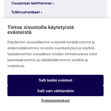
Osaamisen kehittäminen
Tutkimushankkeet
Työelämäyhteistyö
Tietoa sivustolla käytetyistä
Työhyvinvointi
evästeistä
vastuullisuus
Käytämme sivustollamme evästeitä kerätäksemme ja
analysoidaksemme sivuston suorituskykyä ja käyttöä,
Verkkopedagogiikka
tarjotaksemme sosiaalisen median ominaisuuksia sekä
Verkostoituminen
parantaaksemme ja räätälöidäksemme sisältöä ja
mainoksia.
Yrittäjyyskasvatus
Yritykset
Salli kaikki evästeet
Salli vain välttämätön
Evästeasetukset
Arkistot