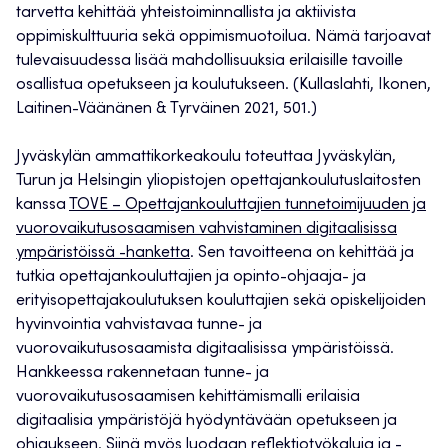
tarvetta kehittää yhteistoiminnallista ja aktiivista
oppimiskulttuuria sekä oppimismuotoilua. Nämä tarjoavat
tulevaisuudessa lisää mahdollisuuksia erilaisille tavoille
osallistua opetukseen ja koulutukseen. (Kullaslahti, Ikonen,
Laitinen-Väänänen & Tyrväinen 2021, 501.)
Jyväskylän ammattikorkeakoulu toteuttaa Jyväskylän,
Turun ja Helsingin yliopistojen opettajankoulutuslaitosten
kanssa
TOVE – Opettajankouluttajien tunnetoimijuuden ja
vuorovaikutusosaamisen vahvistaminen digitaalisissa
ympäristöissä -hanketta
. Sen tavoitteena on kehittää ja
tutkia opettajankouluttajien ja opinto-ohjaaja- ja
erityisopettajakoulutuksen kouluttajien sekä opiskelijoiden
hyvinvointia vahvistavaa tunne- ja
vuorovaikutusosaamista digitaalisissa ympäristöissä.
Hankkeessa rakennetaan tunne- ja
vuorovaikutusosaamisen kehittämismalli erilaisia
digitaalisia ympäristöjä hyödyntävään opetukseen ja
ohjaukseen. Siinä myös luodaan reflektiotyökaluja ja -