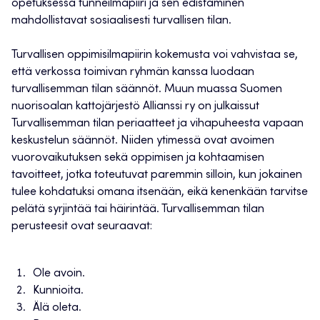
opetuksessa tunneilmapiiri ja sen edistäminen
mahdollistavat sosiaalisesti turvallisen tilan.
Turvallisen oppimisilmapiirin kokemusta voi vahvistaa se,
että verkossa toimivan ryhmän kanssa luodaan
turvallisemman tilan säännöt. Muun muassa Suomen
nuorisoalan kattojärjestö Allianssi ry on julkaissut
Turvallisemman tilan periaatteet ja vihapuheesta vapaan
keskustelun säännöt. Niiden ytimessä ovat avoimen
vuorovaikutuksen sekä oppimisen ja kohtaamisen
tavoitteet, jotka toteutuvat paremmin silloin, kun jokainen
tulee kohdatuksi omana itsenään, eikä kenenkään tarvitse
pelätä syrjintää tai häirintää. Turvallisemman tilan
perusteesit ovat seuraavat:
Ole avoin.
Kunnioita.
Älä oleta.