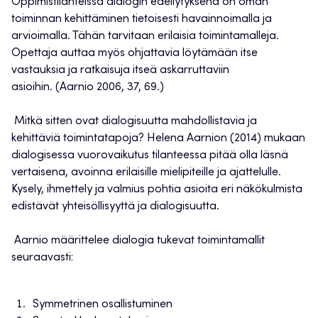
Oppimistilanteissa dialogin edellytyksenä on oman
toiminnan kehittäminen tietoisesti havainnoimalla ja
arvioimalla. Tähän tarvitaan erilaisia toimintamalleja.
Opettaja auttaa myös ohjattavia löytämään itse
vastauksia ja ratkaisuja itseä askarruttaviin
asioihin. (Aarnio 2006, 37, 69.)
Mitkä sitten ovat dialogisuutta mahdollistavia ja
kehittäviä toimintatapoja? Helena Aarnion (2014) mukaan
dialogisessa vuorovaikutus tilanteessa pitää olla läsnä
vertaisena, avoinna erilaisille mielipiteille ja ajattelulle.
Kysely, ihmettely ja valmius pohtia asioita eri näkökulmista
edistävät yhteisöllisyyttä ja dialogisuutta.
Aarnio määrittelee dialogia tukevat toimintamallit
seuraavasti:
Symmetrinen osallistuminen