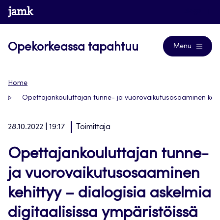
Siirry
www.jamk.fi
Blogs
suoraan
sisältöön
Opekorkeassa tapahtuu
Menu
Home
Opettajankouluttajan tunne- ja vuorovaikutusosaaminen kehitt
28.10.2022 | 19:17
Toimittaja
Opettajankouluttajan tunne-
ja vuorovaikutusosaaminen
kehittyy – dialogisia askelmia
digitaalisissa ympäristöissä