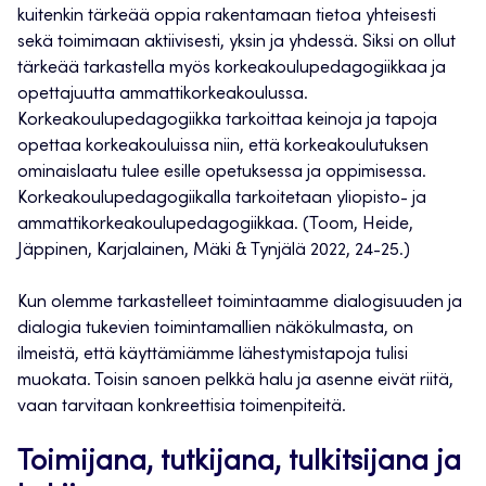
kuitenkin tärkeää oppia rakentamaan tietoa yhteisesti
sekä toimimaan aktiivisesti, yksin ja yhdessä. Siksi on ollut
tärkeää tarkastella myös korkeakoulupedagogiikkaa ja
opettajuutta ammattikorkeakoulussa.
Korkeakoulupedagogiikka tarkoittaa keinoja ja tapoja
opettaa korkeakouluissa niin, että korkeakoulutuksen
ominaislaatu tulee esille opetuksessa ja oppimisessa.
Korkeakoulupedagogiikalla tarkoitetaan yliopisto- ja
ammattikorkeakoulupedagogiikkaa. (Toom, Heide,
Jäppinen, Karjalainen, Mäki & Tynjälä 2022, 24-25.)
Kun olemme tarkastelleet toimintaamme dialogisuuden ja
dialogia tukevien toimintamallien näkökulmasta, on
ilmeistä, että käyttämiämme lähestymistapoja tulisi
muokata. Toisin sanoen pelkkä halu ja asenne eivät riitä,
vaan tarvitaan konkreettisia toimenpiteitä.
Toimijana, tutkijana, tulkitsijana ja