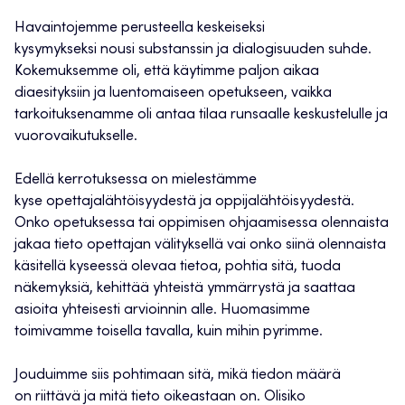
Havaintojemme perusteella keskeiseksi
kysymykseksi nousi substanssin ja dialogisuuden suhde.
Kokemuksemme oli, että käytimme paljon aikaa
diaesityksiin ja luentomaiseen opetukseen, vaikka
tarkoituksenamme oli antaa tilaa runsaalle keskustelulle ja
vuorovaikutukselle.
Edellä kerrotuksessa on mielestämme
kyse opettajalähtöisyydestä ja oppijalähtöisyydestä.
Onko opetuksessa tai oppimisen ohjaamisessa olennaista
jakaa tieto opettajan välityksellä vai onko siinä olennaista
käsitellä kyseessä olevaa tietoa, pohtia sitä, tuoda
näkemyksiä, kehittää yhteistä ymmärrystä ja saattaa
asioita yhteisesti arvioinnin alle. Huomasimme
toimivamme toisella tavalla, kuin mihin pyrimme.
Jouduimme siis pohtimaan sitä, mikä tiedon määrä
on riittävä ja mitä tieto oikeastaan on. Olisiko