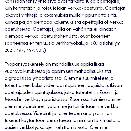
kanssaan tehty yhteistyö ovat tärkeitä tukia opettajalle,
kun kehitetään ja toteutetaan verkko-opetusta. Opettajat
jakavat vinkkejä ja kokemuksia muille riippumatta siitä,
kuinka paljon aiempaa kokemuksista opettajilla oli verkko-
opetuksesta. Opettajat, joilla on vähän tai ei lainkaan
aiempaa verkko-opetuskokemusta, ovat kokeneet
saaneensa eniten uusia verkkotyökaluja. (Kullaslahti ym.
2021, 494, 497, 501.)
Työparityöskentely on mahdollisuus oppia lisää
vuorovaikutuksesta ja oppimisen mahdollisuuksista
digitaalisissa ympäristöissä. Olemme suunnitelleet ja
toteuttaneet kaksi viiden opintopisteen laajuista tutkivan
opettajuuden opintojaksoa, jotka toteutettiin Zoom- ja
Moodle -verkkoympäristöissä. Zoomissa toimiessamme
olemme videoineet työtämme ja toimintaamme verkko-
opetuksessa. Videointi ja tallenteiden analysointi on
tukenut käytäntöön perustuvaa toiminnan tutkimusta ja
uusien verkkotyökalujen kehittämistyötä. Olemme