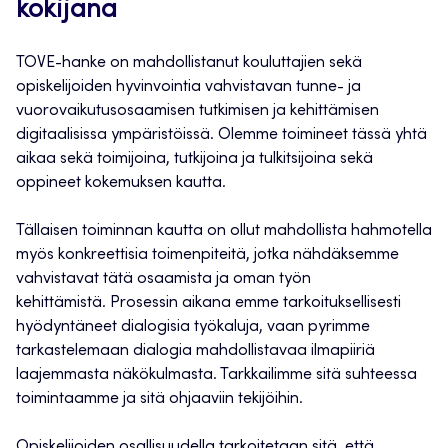
kokijana
TOVE-hanke on mahdollistanut kouluttajien sekä
opiskelijoiden hyvinvointia vahvistavan tunne- ja
vuorovaikutusosaamisen tutkimisen ja kehittämisen
digitaalisissa ympäristöissä. Olemme toimineet tässä yhtä
aikaa sekä toimijoina, tutkijoina ja tulkitsijoina sekä
oppineet kokemuksen kautta.
Tällaisen toiminnan kautta on ollut mahdollista hahmotella
myös konkreettisia toimenpiteitä, jotka nähdäksemme
vahvistavat tätä osaamista ja oman työn
kehittämistä. Prosessin aikana emme tarkoituksellisesti
hyödyntäneet dialogisia työkaluja, vaan pyrimme
tarkastelemaan dialogia mahdollistavaa ilmapiiriä
laajemmasta näkökulmasta. Tarkkailimme sitä suhteessa
toimintaamme ja sitä ohjaaviin tekijöihin.
Opiskelijoiden osallisuudella tarkoitetaan sitä, että