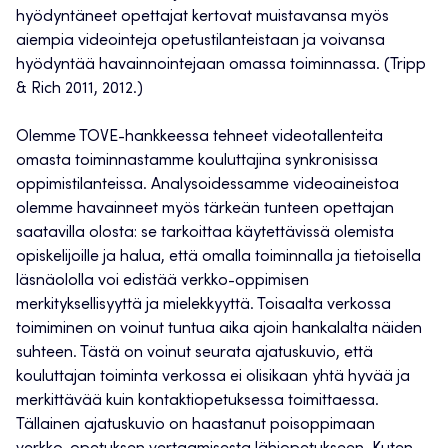
hyödyntäneet opettajat kertovat muistavansa myös
aiempia videointeja opetustilanteistaan ja voivansa
hyödyntää havainnointejaan omassa toiminnassa. (Tripp
& Rich 2011, 2012.)
Olemme TOVE-hankkeessa tehneet videotallenteita
omasta toiminnastamme kouluttajina synkronisissa
oppimistilanteissa. Analysoidessamme videoaineistoa
olemme havainneet myös tärkeän tunteen opettajan
saatavilla olosta: se tarkoittaa käytettävissä olemista
opiskelijoille ja halua, että omalla toiminnalla ja tietoisella
läsnäololla voi edistää verkko-oppimisen
merkityksellisyyttä ja mielekkyyttä. Toisaalta verkossa
toimiminen on voinut tuntua aika ajoin hankalalta näiden
suhteen. Tästä on voinut seurata ajatuskuvio, että
kouluttajan toiminta verkossa ei olisikaan yhtä hyvää ja
merkittävää kuin kontaktiopetuksessa toimittaessa.
Tällainen ajatuskuvio on haastanut poisoppimaan