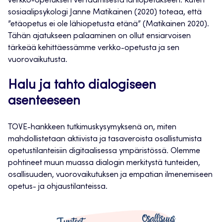
verkko-opetuksen vertaamisesta lähiopetukseen. Kuten
sosiaalipsykologi Janne Matikainen (2020) toteaa, että
”etäopetus ei ole lähiopetusta etänä” (Matikainen 2020).
Tähän ajatukseen palaaminen on ollut ensiarvoisen
tärkeää kehittäessämme verkko-opetusta ja sen
vuorovaikutusta.
Halu ja tahto dialogiseen
asenteeseen
TOVE-hankkeen tutkimuskysymyksenä on, miten
mahdollistetaan aktiivista ja tasaveroista osallistumista
opetustilanteisiin digitaalisessa ympäristössä. Olemme
pohtineet muun muassa dialogin merkitystä tunteiden,
osallisuuden, vuorovaikutuksen ja empatian ilmenemiseen
opetus- ja ohjaustilanteissa.