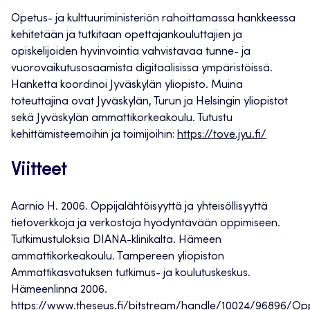
Opetus- ja kulttuuriministeriön rahoittamassa hankkeessa
kehitetään ja tutkitaan opettajankouluttajien ja
opiskelijoiden hyvinvointia vahvistavaa tunne- ja
vuorovaikutusosaamista digitaalisissa ympäristöissä.
Hanketta koordinoi Jyväskylän yliopisto. Muina
toteuttajina ovat Jyväskylän, Turun ja Helsingin yliopistot
sekä Jyväskylän ammattikorkeakoulu. Tutustu
kehittämisteemoihin ja toimijoihin:
https://tove.jyu.fi/
Viitteet
Aarnio H. 2006. Oppijalähtöisyyttä ja yhteisöllisyyttä
tietoverkkoja ja verkostoja hyödyntävään oppimiseen.
Tutkimustuloksia DIANA-klinikalta. Hämeen
ammattikorkeakoulu. Tampereen yliopiston
Ammattikasvatuksen tutkimus- ja koulutuskeskus.
Hämeenlinna 2006.
https://www.theseus.fi/bitstream/handle/10024/96896/Oppij