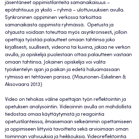
jäsentäneet oppimistilanteita samanaikaisuus –
epätahtisuus ja yksilö – ryhmä – ulottuvuuksien avulla.
Synkroninen oppiminen verkossa tarkoittaa
samanaikaista oppimista ryhmässä. Opetusta ja
ohjausta voidaan toteuttaa myös asynkronisesti, jolloin
opettaja työstää palautteet omaan tahtiinsa joko
kirjallisesti, suullisesti, videona tai kuvina, jakaa ne verkon
avulla, ja opiskelija puolestaan ottaa palautteen vastaan
omaan tahtiinsa. Jokainen opiskelija voi valita
työskentelyn ajan ja paikan ja edetä haluamassaan
rytmissä eri tehtävien parissa. (Maunonen-Eskelinen &
Aksovaara 2013)
Video on tehokas väline opettajan työn reflektointiin ja
opetuksen analysointiin. Videoinnin avulla on mahdollista
tiedostaa omaa käyttäytymistä ja reagointia
opetustilanteissa, ilmaisemaan selkeämmin opettamiseen
ja oppimiseen liittyviä tavoitteita sekä arvioimaan oman
toiminnan vahvuuksia ja heikkouksia. Videoreflektointia