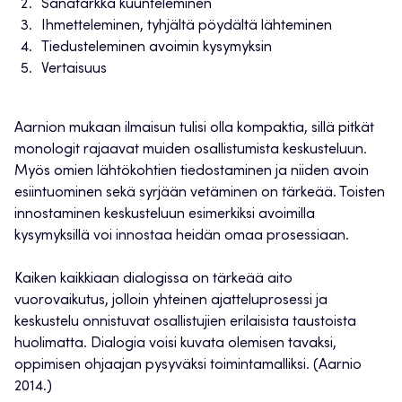
Sanatarkka kuunteleminen
Ihmetteleminen, tyhjältä pöydältä lähteminen
Tiedusteleminen avoimin kysymyksin
Vertaisuus
Aarnion mukaan ilmaisun tulisi olla kompaktia, sillä pitkät
monologit rajaavat muiden osallistumista keskusteluun.
Myös omien lähtökohtien tiedostaminen ja niiden avoin
esiintuominen sekä syrjään vetäminen on tärkeää. Toisten
innostaminen keskusteluun esimerkiksi avoimilla
kysymyksillä voi innostaa heidän omaa prosessiaan.
Kaiken kaikkiaan dialogissa on tärkeää aito
vuorovaikutus, jolloin yhteinen ajatteluprosessi ja
keskustelu onnistuvat osallistujien erilaisista taustoista
huolimatta. Dialogia voisi kuvata olemisen tavaksi,
oppimisen ohjaajan pysyväksi toimintamalliksi. (Aarnio
2014.)