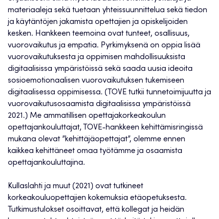
materiaaleja sekä tuetaan yhteissuunnittelua sekä tiedon
ja käytäntöjen jakamista opettajien ja opiskelijoiden
kesken. Hankkeen teemoina ovat tunteet, osallisuus,
vuorovaikutus ja empatia. Pyrkimyksenä on oppia lisää
vuorovaikutuksesta ja oppimisen mahdollisuuksista
digitaalisissa ympäristöissä sekä saada uusia ideoita
sosioemotionaalisen vuorovaikutuksen tukemiseen
digitaalisessa oppimisessa. (TOVE tutkii tunnetoimijuutta ja
vuorovaikutusosaamista digitaalisissa ympäristöissä
2021.) Me ammatillisen opettajakorkeakoulun
opettajankouluttajat, TOVE-hankkeen kehittämisringissä
mukana olevat ”kehittäjäopettajat”, olemme ennen
kaikkea kehittäneet omaa työtämme ja osaamista
opettajankouluttajina.
Kullaslahti ja muut (2021) ovat tutkineet
korkeakouluopettajien kokemuksia etäopetuksesta.
Tutkimustulokset osoittavat, että kollegat ja heidän