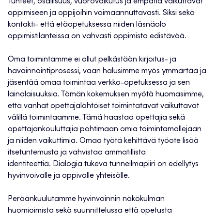
Tunteet, osallisuus, vuorovaikutus ja empatia vaikuttavat
oppimiseen ja oppijoihin voimaannuttavasti. Siksi sekä
kontakti- että etäopetuksessa niiden läsnäolo
oppimistilanteissa on vahvasti oppimista edistävää.
Oma toimintamme ei ollut pelkästään kirjoitus- ja
havainnointiprosessi, vaan halusimme myös ymmärtää ja
jäsentää omaa toimintaa verkko-opetuksessa ja sen
lainalaisuuksia. Tämän kokemuksen myötä huomasimme,
että vanhat opettajalähtöiset toimintatavat vaikuttavat
välillä toimintaamme. Tämä haastaa opettajia sekä
opettajankouluttajia pohtimaan omia toimintamallejaan
ja niiden vaikuttimia. Omaa työtä kehittävä työote lisää
itsetuntemusta ja vahvistaa ammatillista
identiteettiä. Dialogia tukeva tunneilmapiiri on edellytys
hyvinvoivalle ja oppivalle yhteisölle.
Peräänkuulutamme hyvinvoinnin näkökulman
huomioimista sekä suunnittelussa että opetusta