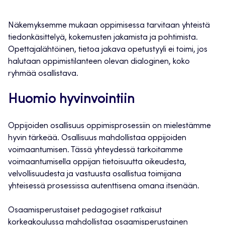
Näkemyksemme mukaan oppimisessa tarvitaan yhteistä
tiedonkäsittelyä, kokemusten jakamista ja pohtimista.
Opettajalähtöinen, tietoa jakava opetustyyli ei toimi, jos
halutaan oppimistilanteen olevan dialoginen, koko
ryhmää osallistava.
Huomio hyvinvointiin
Oppijoiden osallisuus oppimisprosessiin on mielestämme
hyvin tärkeää. Osallisuus mahdollistaa oppijoiden
voimaantumisen. Tässä yhteydessä tarkoitamme
voimaantumisella oppijan tietoisuutta oikeudesta,
velvollisuudesta ja vastuusta osallistua toimijana
yhteisessä prosessissa autenttisena omana itsenään.
Osaamisperustaiset pedagogiset ratkaisut
korkeakoulussa mahdollistaa osaamisperustainen