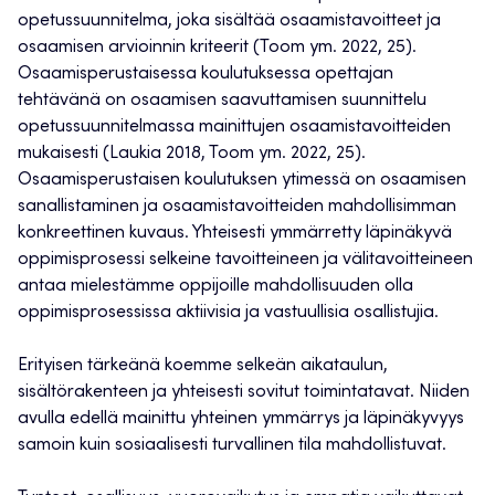
opetussuunnitelma, joka sisältää osaamistavoitteet ja
osaamisen arvioinnin kriteerit (Toom ym. 2022, 25).
Osaamisperustaisessa koulutuksessa opettajan
tehtävänä on osaamisen saavuttamisen suunnittelu
opetussuunnitelmassa mainittujen osaamistavoitteiden
mukaisesti (Laukia 2018, Toom ym. 2022, 25).
Osaamisperustaisen koulutuksen ytimessä on osaamisen
sanallistaminen ja osaamistavoitteiden mahdollisimman
konkreettinen kuvaus. Yhteisesti ymmärretty läpinäkyvä
oppimisprosessi selkeine tavoitteineen ja välitavoitteineen
antaa mielestämme oppijoille mahdollisuuden olla
oppimisprosessissa aktiivisia ja vastuullisia osallistujia.
Erityisen tärkeänä koemme selkeän aikataulun,
sisältörakenteen ja yhteisesti sovitut toimintatavat. Niiden
avulla edellä mainittu yhteinen ymmärrys ja läpinäkyvyys
samoin kuin sosiaalisesti turvallinen tila mahdollistuvat.