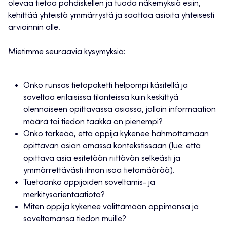
olevaa tietoa pohdiskellen ja tuoda näkemyksiä esiin,
kehittää yhteistä ymmärrystä ja saattaa asioita yhteisesti
arvioinnin alle.
Mietimme seuraavia kysymyksiä:
Onko runsas tietopaketti helpompi käsitellä ja
soveltaa erilaisissa tilanteissa kuin keskittyä
olennaiseen opittavassa asiassa, jolloin informaation
määrä tai tiedon taakka on pienempi?
Onko tärkeää, että oppija kykenee hahmottamaan
opittavan asian omassa kontekstissaan (lue: että
opittava asia esitetään riittävän selkeästi ja
ymmärrettävästi ilman isoa tietomäärää).
Tuetaanko oppijoiden soveltamis- ja
merkitysorientaatiota?
Miten oppija kykenee välittämään oppimansa ja
soveltamansa tiedon muille?