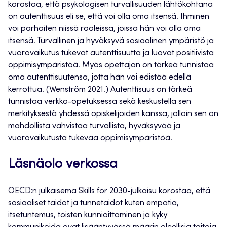
korostaa, että psykologisen turvallisuuden lähtökohtana
on autenttisuus eli se, että voi olla oma itsensä. Ihminen
voi parhaiten niissä rooleissa, joissa hän voi olla oma
itsensä. Turvallinen ja hyväksyvä sosiaalinen ympäristö ja
vuorovaikutus tukevat autenttisuutta ja luovat positiivista
oppimisympäristöä. Myös opettajan on tärkeä tunnistaa
oma autenttisuutensa, jotta hän voi edistää edellä
kerrottua. (Wenström 2021.) Autenttisuus on tärkeä
tunnistaa verkko-opetuksessa sekä keskustella sen
merkityksestä yhdessä opiskelijoiden kanssa, jolloin sen on
mahdollista vahvistaa turvallista, hyväksyvää ja
vuorovaikutusta tukevaa oppimisympäristöä.
Läsnäolo verkossa
OECD:n julkaisema Skills for 2030-julkaisu korostaa, että
sosiaaliset taidot ja tunnetaidot kuten empatia,
itsetuntemus, toisten kunnioittaminen ja kyky