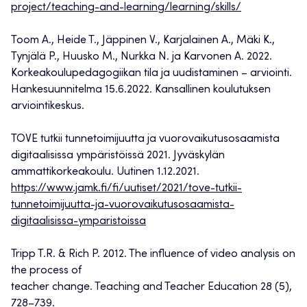
project/teaching-and-learning/learning/skills/
Toom A., Heide T., Jäppinen V., Karjalainen A., Mäki K.,
Tynjälä P., Huusko M., Nurkka N. ja Karvonen A. 2022.
Korkeakoulupedagogiikan tila ja uudistaminen – arviointi.
Hankesuunnitelma 15.6.2022. Kansallinen koulutuksen
arviointikeskus.
TOVE tutkii tunnetoimijuutta ja vuorovaikutusosaamista
digitaalisissa ympäristöissä 2021. Jyväskylän
ammattikorkeakoulu. Uutinen 1.12.2021.
https://www.jamk.fi/fi/uutiset/2021/tove-tutkii-
tunnetoimijuutta-ja-vuorovaikutusosaamista-
digitaalisissa-ymparistoissa
Tripp T.R. & Rich P. 2012. The influence of video analysis on
the process of
teacher change. Teaching and Teacher Education 28 (5),
728–739.