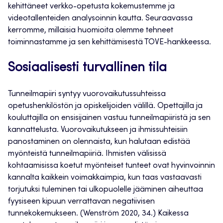
kehittäneet verkko-opetusta kokemustemme ja
videotallenteiden analysoinnin kautta. Seuraavassa
kerromme, millaisia huomioita olemme tehneet
toiminnastamme ja sen kehittämisestä TOVE-hankkeessa.
Sosiaalisesti turvallinen tila
Tunneilmapiiri syntyy vuorovaikutussuhteissa
opetushenkilöstön ja opiskelijoiden välillä. Opettajilla ja
kouluttajilla on ensisijainen vastuu tunneilmapiiristä ja sen
kannattelusta. Vuorovaikutukseen ja ihmissuhteisiin
panostaminen on olennaista, kun halutaan edistää
myönteistä tunneilmapiiriä. Ihmisten välisissä
kohtaamisissa koetut myönteiset tunteet ovat hyvinvoinnin
kannalta kaikkein voimakkaimpia, kun taas vastaavasti
torjutuksi tuleminen tai ulkopuolelle jääminen aiheuttaa
fyysiseen kipuun verrattavan negatiivisen
tunnekokemukseen. (Wenström 2020, 34.) Kaikessa