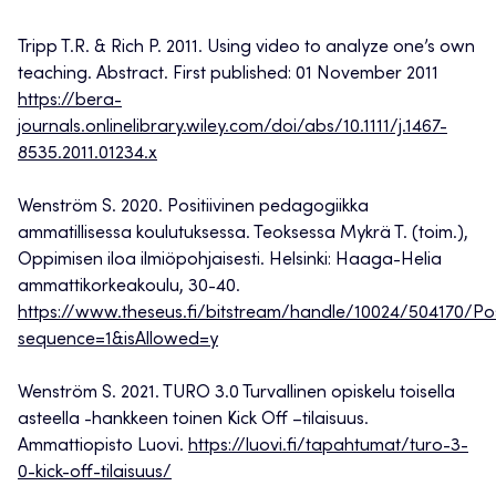
Tripp T.R. & Rich P. 2011. Using video to analyze one’s own
teaching. Abstract. First published: 01 November 2011
https://bera-
journals.onlinelibrary.wiley.com/doi/abs/10.1111/j.1467-
8535.2011.01234.x
Wenström S. 2020. Positiivinen pedagogiikka
ammatillisessa koulutuksessa. Teoksessa Mykrä T. (toim.),
Oppimisen iloa ilmiöpohjaisesti. Helsinki: Haaga-Helia
ammattikorkeakoulu, 30-40.
https://www.theseus.fi/bitstream/handle/10024/504170/Pos
sequence=1&isAllowed=y
Wenström S. 2021. TURO 3.0 Turvallinen opiskelu toisella
asteella -hankkeen toinen Kick Off –tilaisuus.
Ammattiopisto Luovi.
https://luovi.fi/tapahtumat/turo-3-
0-kick-off-tilaisuus/