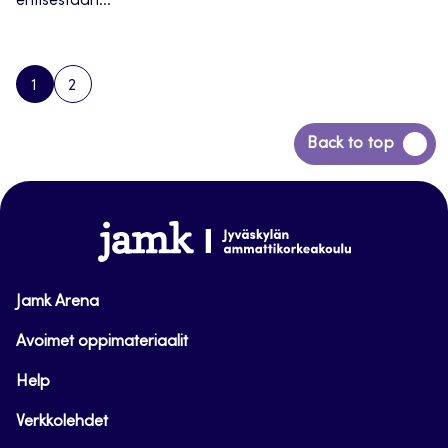
entisestään...
1
2
PAGE
PAGE
NEXT
PAGE
Siirry
Back to top
takaisin
sivun
alkuun
www.jamk.fi
Jamk Arena
Avoimet oppimateriaalit
Help
Verkkolehdet