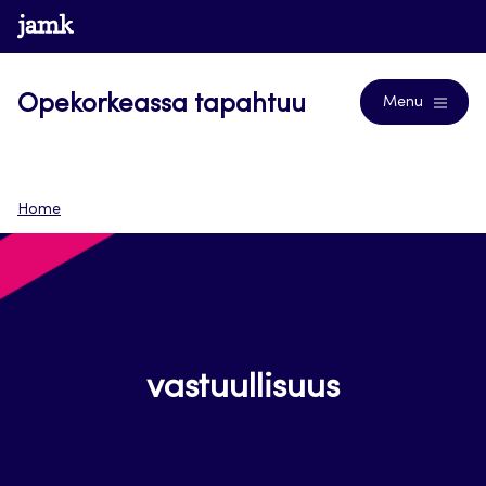
Siirry
www.jamk.fi
Blogs
suoraan
sisältöön
Opekorkeassa tapahtuu
Menu
Home
vastuullisuus