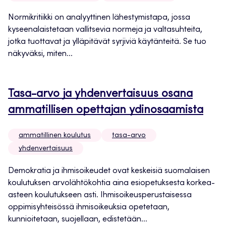
Normikritiikki on analyyttinen lähestymistapa, jossa
kyseenalaistetaan vallitsevia normeja ja valtasuhteita,
jotka tuottavat ja ylläpitävät syrjiviä käytänteitä. Se tuo
näkyväksi, miten...
Tasa-arvo ja yhdenvertaisuus osana
ammatillisen opettajan ydinosaamista
ammatillinen koulutus
tasa-arvo
yhdenvertaisuus
Demokratia ja ihmisoikeudet ovat keskeisiä suomalaisen
koulutuksen arvolähtökohtia aina esiopetuksesta korkea-
asteen koulutukseen asti. Ihmisoikeusperustaisessa
oppimisyhteisössä ihmisoikeuksia opetetaan,
kunnioitetaan, suojellaan, edistetään...