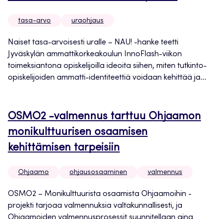
tasa-arvo
uraohjaus
Naiset tasa-arvoisesti uralle – NAU! -hanke teetti
Jyväskylän ammattikorkeakoulun InnoFlash-viikon
toimeksiantona opiskelijoilla ideoita siihen, miten tutkinto-
opiskelijoiden ammatti-identiteettiä voidaan kehittää ja...
OSMO2 -valmennus tarttuu Ohjaamon
monikulttuurisen osaamisen
kehittämisen tarpeisiin
Ohjaamo
ohjausosaaminen
valmennus
OSMO2 – Monikulttuurista osaamista Ohjaamoihin -
projekti tarjoaa valmennuksia valtakunnallisesti, ja
Ohjaamoiden valmennusprosessit suunnitellaan aina