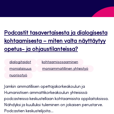
Podcastit tasavertaisesta ja dialogisesta
kohtaamisesta – miten valta näyttäytyy
opetus- ja ohjaustilanteissa?
dialogitaidot
kohtaamisosaaminen
monialaisuus
moniammatillinen yhteistyö
nuorisotyö
Jamkin ammatillisen opettajakorkeakoulun ja
Humanistisen ammattikorkeakoulun yhteisissä
podcasteissa keskustellaan kohtaamisista oppilaitoksissa.
Nähdyksi ja kuulluksi tuleminen on jokaisen perustarve.
Podcastien keskustelijoita...