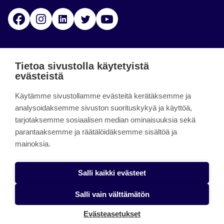
Facebook
Instagram
Linkedin
Twitter
YouTube
Jamk blogs
Tietoa sivustolla käytetyistä
evästeistä
Jamkin blogipalvelu. Blogien päivittäminen on
Käytämme sivustollamme evästeitä kerätäksemme ja
päättynyt 11.9.2023.
analysoidaksemme sivuston suorituskykyä ja käyttöä,
tarjotaksemme sosiaalisen median ominaisuuksia sekä
About the site
parantaaksemme ja räätälöidäksemme sisältöä ja
mainoksia.
Käyttöehdot
Saavutettavuusseloste
Salli kaikki evästeet
Alasottoilmoitus
Salli vain välttämätön
Tietoa evästeistä
Evästeasetukset