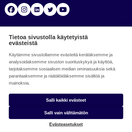
Facebook
Instagram
Linkedin
Twitter
YouTube
Jamk blogs
Tietoa sivustolla käytetyistä
evästeistä
Jamkin blogipalvelu. Blogien päivittäminen on
Käytämme sivustollamme evästeitä kerätäksemme ja
päättynyt 11.9.2023.
analysoidaksemme sivuston suorituskykyä ja käyttöä,
tarjotaksemme sosiaalisen median ominaisuuksia sekä
About the site
parantaaksemme ja räätälöidäksemme sisältöä ja
mainoksia.
Käyttöehdot
Saavutettavuusseloste
Salli kaikki evästeet
Alasottoilmoitus
Salli vain välttämätön
Tietoa evästeistä
Evästeasetukset