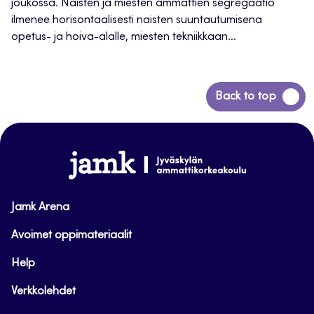
joukossa. Naisten ja miesten ammattien segregaatio
ilmenee horisontaalisesti naisten suuntautumisena
opetus- ja hoiva-alalle, miesten tekniikkaan...
Siirry
Back to top
takaisin
sivun
alkuun
www.jamk.fi
Jamk Arena
Avoimet oppimateriaalit
Help
Verkkolehdet