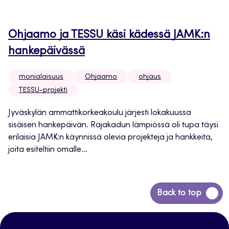
Ohjaamo ja TESSU käsi kädessä JAMK:n
hankepäivässä
monialaisuus
Ohjaamo
ohjaus
TESSU-projekti
Jyväskylän ammattikorkeakoulu järjesti lokakuussa
sisäisen hankepäivän. Rajakadun lämpiössä oli tupa täysi
erilaisia JAMK:n käynnissä olevia projekteja ja hankkeita,
joita esiteltiin omalle...
Siirry
Back to top
takaisin
sivun