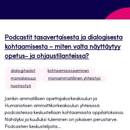
Podcastit tasavertaisesta ja dialogisesta
kohtaamisesta – miten valta näyttäytyy
opetus- ja ohjaustilanteissa?
dialogitaidot
kohtaamisosaaminen
monialaisuus
moniammatillinen yhteistyö
nuorisotyö
Jamkin ammatillisen opettajakorkeakoulun ja
Humanistisen ammattikorkeakoulun yhteisissä
podcasteissa keskustellaan kohtaamisista oppilaitoksissa.
Nähdyksi ja kuulluksi tuleminen on jokaisen perustarve.
Podcastien keskustelijoita...