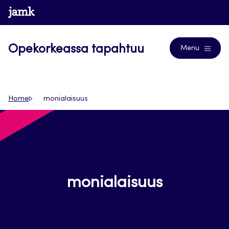
Siirry
www.jamk.fi
Blogs
suoraan
sisältöön
Opekorkeassa tapahtuu
Menu
Home
monialaisuus
monialaisuus