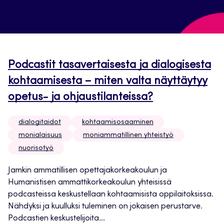
Podcastit tasavertaisesta ja dialogisesta
kohtaamisesta – miten valta näyttäytyy
opetus- ja ohjaustilanteissa?
dialogitaidot
kohtaamisosaaminen
monialaisuus
moniammatillinen yhteistyö
nuorisotyö
Jamkin ammatillisen opettajakorkeakoulun ja
Humanistisen ammattikorkeakoulun yhteisissä
podcasteissa keskustellaan kohtaamisista oppilaitoksissa.
Nähdyksi ja kuulluksi tuleminen on jokaisen perustarve.
Podcastien keskustelijoita...