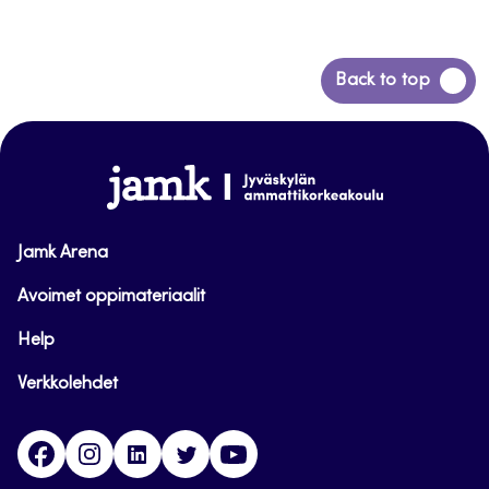
Siirry
Back to top
takaisin
sivun
alkuun
www.jamk.fi
Jamk Arena
Avoimet oppimateriaalit
Help
Verkkolehdet
Facebook
Instagram
Linkedin
Twitter
YouTube