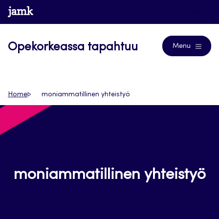
Siirry
www.jamk.fi
Blogs
suoraan
sisältöön
Opekorkeassa tapahtuu
Menu
Home
moniammatillinen yhteistyö
moniammatillinen yhteistyö