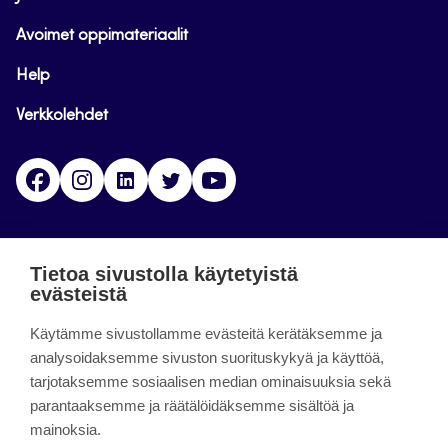
Avoimet oppimateriaalit
Help
Verkkolehdet
Facebook
Instagram
Linkedin
Twitter
YouTube
Jamk blogs
Tietoa sivustolla käytetyistä
evästeistä
Jamkin blogipalvelu. Blogien päivittäminen on
Käytämme sivustollamme evästeitä kerätäksemme ja
päättynyt 11.9.2023.
analysoidaksemme sivuston suorituskykyä ja käyttöä,
tarjotaksemme sosiaalisen median ominaisuuksia sekä
About the site
parantaaksemme ja räätälöidäksemme sisältöä ja
mainoksia.
Käyttöehdot