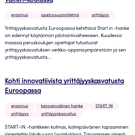
Valteri-koulussa
erasmus
opetussuunnitelma
yrittäjyys
Yrittäjyyskasvatusta Euroopassa kehittävä Start in -hanke
on edennyt käytännön pilotointivaiheeseen. Kuudessa
maassa peruskoulujen opettajat tutustuvat
yrittäjyyskasvatuksen verkko-oppimisympäristöön ja sen
yrittäjyyskasvatusta...
Kohti innovatiivista yrittäjyyskasvatusta
Euroopassa
erasmus
kansainvälinen hanke
START IN
yrittäjyys
yrittäjyyskasvatus
START-IN -hankkeen kolmas, kolmipäiväinen tapaaminen
järjestettiin lokakuussa Jyväskylässä. Tapaamisen järjesti