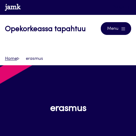
Siirry
www.jamk.fi
Blogs
suoraan
sisältöön
Opekorkeassa tapahtuu
Menu
Home
erasmus
erasmus