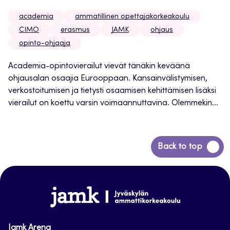
academia
ammatillinen opettajakorkeakoulu
CIMO
erasmus
JAMK
ohjaus
opinto-ohjaaja
Academia-opintovierailut vievät tänäkin keväänä
ohjausalan osaajia Eurooppaan. Kansainvälistymisen,
verkostoitumisen ja tietysti osaamisen kehittämisen lisäksi
vierailut on koettu varsin voimaannuttavina. Olemmekin...
Siirry
Back to top
takaisin
sivun
alkuun
www.jamk.fi
Jamk Arena