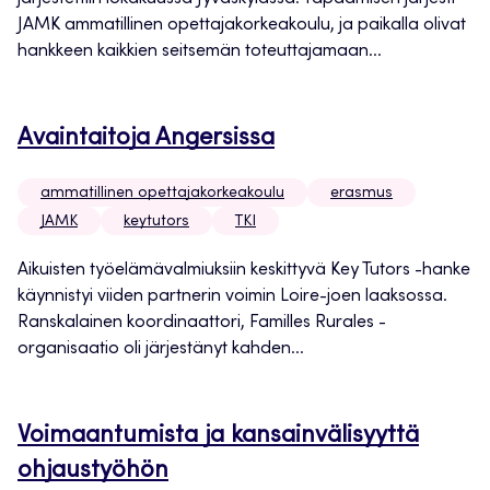
JAMK ammatillinen opettajakorkeakoulu, ja paikalla olivat
hankkeen kaikkien seitsemän toteuttajamaan...
Avaintaitoja Angersissa
ammatillinen opettajakorkeakoulu
erasmus
JAMK
keytutors
TKI
Aikuisten työelämävalmiuksiin keskittyvä Key Tutors -hanke
käynnistyi viiden partnerin voimin Loire-joen laaksossa.
Ranskalainen koordinaattori, Familles Rurales -
organisaatio oli järjestänyt kahden...
Voimaantumista ja kansainvälisyyttä
ohjaustyöhön