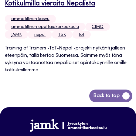
Kotikulmilla vieraita Nepalista
ammatillinen kasvu
ammatillinen opettajakorkeakoulu
CIMO
JAMK
nepal
T&K
tot
Training of Trainers -ToT-Nepal -projekti nytkähti jälleen
eteenpäin, tällä kertaa Suomessa. Saimme myös tänä
syksynä vastaanottaa nepalilaiset opintokäynnille omille
kotikulmillemme.
Siirry
Back to top
takaisin
sivun
alkuun
www.jamk.fi