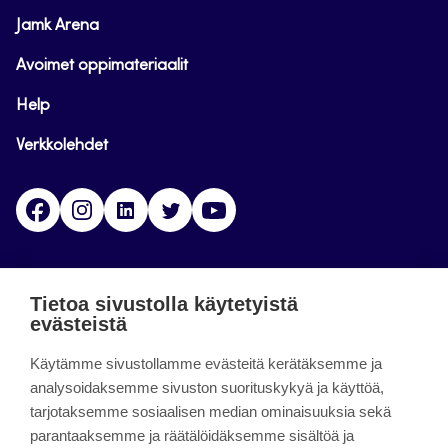
Jamk Arena
Avoimet oppimateriaalit
Help
Verkkolehdet
Facebook
Instagram
Linkedin
Twitter
YouTube
Jamk blogs
Tietoa sivustolla käytetyistä
evästeistä
Jamkin blogipalvelu. Blogien päivittäminen on
Käytämme sivustollamme evästeitä kerätäksemme ja
päättynyt 11.9.2023.
analysoidaksemme sivuston suorituskykyä ja käyttöä,
tarjotaksemme sosiaalisen median ominaisuuksia sekä
About the site
parantaaksemme ja räätälöidäksemme sisältöä ja