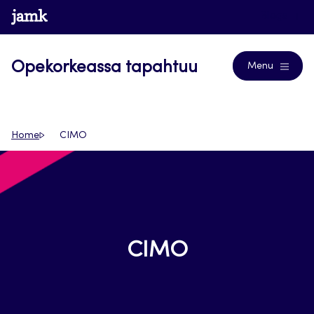
Siirry
www.jamk.fi
Blogs
suoraan
sisältöön
Opekorkeassa tapahtuu
Menu
Home
CIMO
CIMO