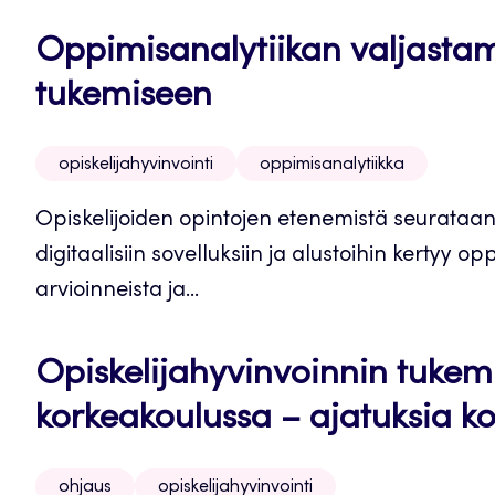
Oppimisanalytiikan valjastam
tukemiseen
opiskelijahyvinvointi
oppimisanalytiikka
Opiskelijoiden opintojen etenemistä seurataan
digitaalisiin sovelluksiin ja alustoihin kertyy op
arvioinneista ja...
Opiskelijahyvinvoinnin tukem
korkeakoulussa – ajatuksia ko
ohjaus
opiskelijahyvinvointi