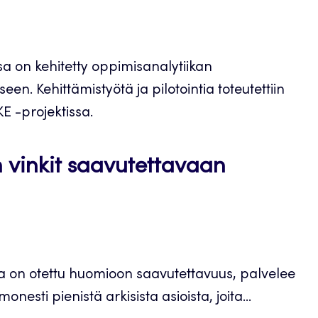
a on kehitetty oppimisanalytiikan
en. Kehittämistyötä ja pilotointia toteutettiin
E -projektissa.
n vinkit saavutettavaan
sa on otettu huomioon saavutettavuus, palvelee
esti pienistä arkisista asioista, joita...