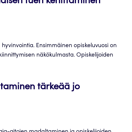
laisen tuen kehittäminen
 ja hyvinvointia. Ensimmäinen opiskeluvuosi on
 kiinnittymisen näkökulmasta. Opiskelijoiden
ntaminen tärkeää jo