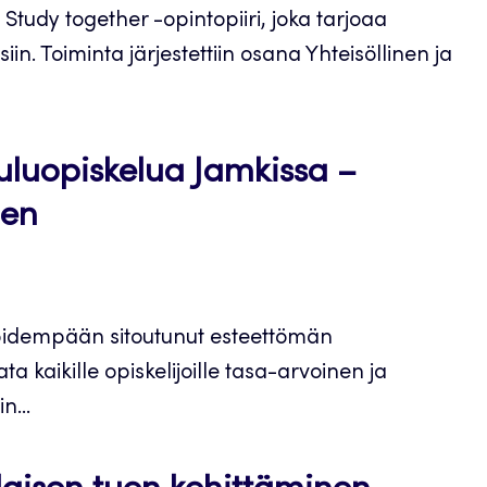
Study together -opintopiiri, joka tarjoaa
iin. Toiminta järjestettiin osana Yhteisöllinen ja
luopiskelua Jamkissa –
nen
pidempään sitoutunut esteettömän
a kaikille opiskelijoille tasa-arvoinen ja
n...