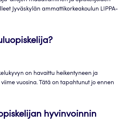
aja-aitojen madaltaminen ja opiskelijoiden
olleet Jyväskylän ammattikorkeakoulun LIPPA-
luopiskelija?
kelukyvyn on havaittu heikentyneen ja
viime vuosina. Tätä on tapahtunut jo ennen
piskelijan hyvinvoinnin