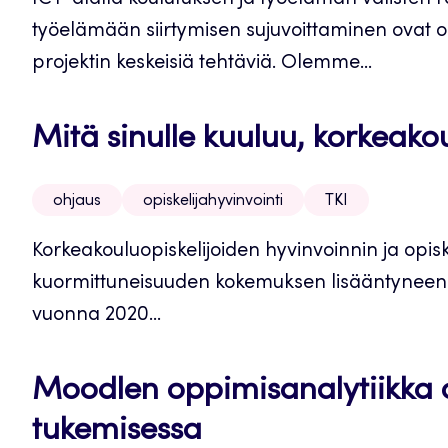
ICT-alalla koulutuksen ja työelämän välisten r
työelämään siirtymisen sujuvoittaminen ovat 
projektin keskeisiä tehtäviä. Olemme...
Mitä sinulle kuuluu, korkeakou
ohjaus
opiskelijahyvinvointi
TKI
Korkeakouluopiskelijoiden hyvinvoinnin ja opis
kuormittuneisuuden kokemuksen lisääntyneen 
vuonna 2020...
Moodlen oppimisanalytiikka o
tukemisessa