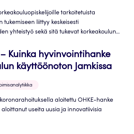
rkeakouluopiskelijoille tarkoitetuista
 tukemiseen liittyy keskeisesti
en yhteistyö sekä sitä tukevat korkeakoulun...
 – Kuinka hyvinvointihanke
alun käyttöönoton Jamkissa
imisanalytiikka
n koronarahoituksella aloitettu OHKE-hanke
loittanut useita uusia ja innovatiivisia