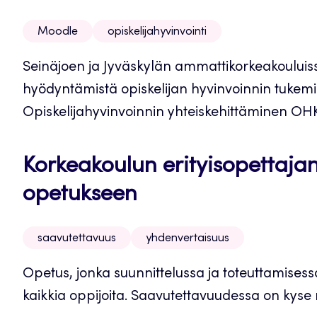
Moodle
opiskelijahyvinvointi
Seinäjoen ja Jyväskylän ammattikorkeakouluiss
hyödyntämistä opiskelijan hyvinvoinnin tukemise
Opiskelijahyvinvoinnin yhteiskehittäminen OHK
Korkeakoulun erityisopettaja
opetukseen
saavutettavuus
yhdenvertaisuus
Opetus, jonka suunnittelussa ja toteuttamises
kaikkia oppijoita. Saavutettavuudessa on kyse mon