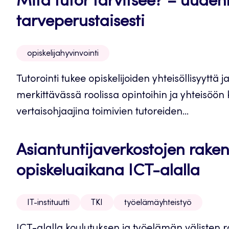
Mitä tutor tarvitsee? – uuden
tarveperustaisesti
opiskelijahyvinvointi
Tutorointi tukee opiskelijoiden yhteisöllisyyttä
merkittävässä roolissa opintoihin ja yhteisöön
vertaisohjaajina toimivien tutoreiden...
Asiantuntijaverkostojen rake
opiskeluaikana ICT-alalla
IT-instituutti
TKI
työelämäyhteistyö