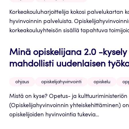
Korkeakouluharjoittelija kokosi palvelukartan ko
hyvinvoinnin palveluista. Opiskelijahyvinvoinnin
korkeakouluyhteisön sisällä tapahtuva toimijoid
Minä opiskelijana 2.0 -kysely
mahdollisti uudenlaisen työk
ohjaus
opiskelijahyvinvointi
opiskelu
opp
Mistä on kyse? Opetus- ja kulttuuriministeriö
(Opiskelijahyvinvoinnin yhteiskehittäminen) on a
opiskelijoiden hyvinvointia tukevia...