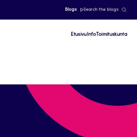
Blogs
Search the blogs
Etusivu
Info
Toimituskunta