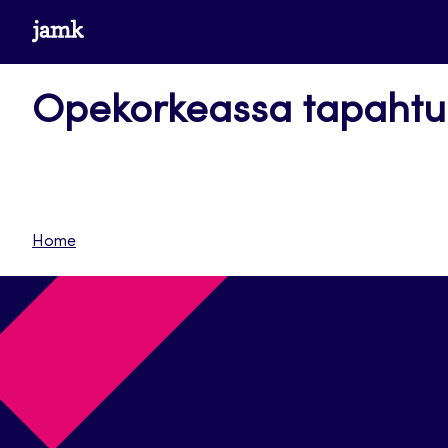
Siirry
www.jamk.fi
suoraan
sisältöön
Opekorkeassa tapaht
Home