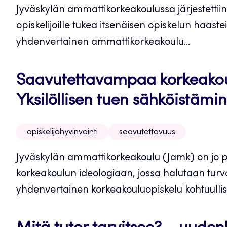
Jyväskylän ammattikorkeakoulussa järjestettiin 
opiskelijoille tukea itsenäisen opiskelun haasteis
yhdenvertainen ammattikorkeakoulu...
Saavutettavampaa korkeakou
Yksilöllisen tuen sähköistämi
opiskelijahyvinvointi
saavutettavuus
Jyväskylän ammattikorkeakoulu (Jamk) on jo 
korkeakoulun ideologiaan, jossa halutaan turvat
yhdenvertainen korkeakouluopiskelu kohtuullisi