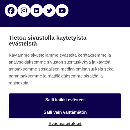
Facebook
Instagram
Linkedin
Twitter
YouTube
Jamk blogs
Tietoa sivustolla käytetyistä
evästeistä
Jamkin blogipalvelu. Blogien päivittäminen on
Käytämme sivustollamme evästeitä kerätäksemme ja
päättynyt 11.9.2023.
analysoidaksemme sivuston suorituskykyä ja käyttöä,
tarjotaksemme sosiaalisen median ominaisuuksia sekä
About the site
parantaaksemme ja räätälöidäksemme sisältöä ja
mainoksia.
Käyttöehdot
Saavutettavuusseloste
Salli kaikki evästeet
Alasottoilmoitus
Salli vain välttämätön
Tietoa evästeistä
Evästeasetukset