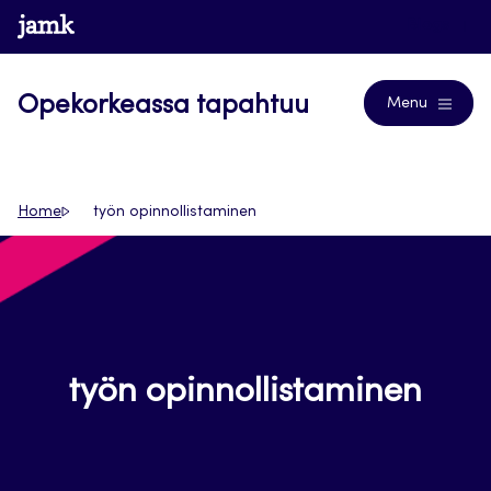
Siirry
www.jamk.fi
Blogs
suoraan
sisältöön
Opekorkeassa tapahtuu
Menu
Home
työn opinnollistaminen
työn opinnollistaminen