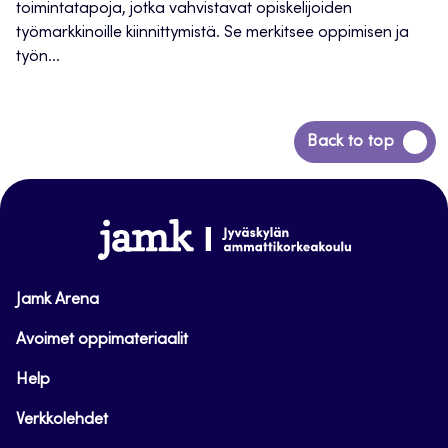
toimintatapoja, jotka vahvistavat opiskelijoiden
työmarkkinoille kiinnittymistä. Se merkitsee oppimisen ja
työn...
Siirry
Back to top
takaisin
sivun
alkuun
www.jamk.fi
Jamk Arena
Avoimet oppimateriaalit
Help
Verkkolehdet