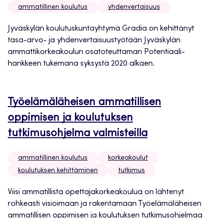
ammatillinen koulutus
yhdenvertaisuus
Jyväskylän koulutuskuntayhtymä Gradia on kehittänyt
tasa-arvo- ja yhdenvertaisuustyötään Jyväskylän
ammattikorkeakoulun osatoteuttaman Potentiaali-
hankkeen tukemana syksystä 2020 alkaen.
Työelämäläheisen ammatillisen
oppimisen ja koulutuksen
tutkimusohjelma valmisteilla
ammatillinen koulutus
korkeakoulut
koulutuksen kehittäminen
tutkimus
Viisi ammatillista opettajakorkeakoulua on lähtenyt
rohkeasti visioimaan ja rakentamaan Työelämäläheisen
ammatillisen oppimisen ja koulutuksen tutkimusohjelmaa