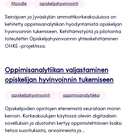
Moodle
opiskelijahyvinvointi
Seinäjoen ja Jyväskylän ammattikorkeakouluissa on
kehitetty oppimisanalytiikan hyödyntämistä opiskelijan
hyvinvoinnin tukemiseen. Kehittämistyötä ja pilotointia
toteutettiin Opiskelijahyvinvoinnin yhteiskehittäminen
OHKE -projektissa.
Oppimisanalytiikan valjastaminen
opiskelijan hyvinvoinnin tukemiseen
opiskelijahyvinvointi
oppimisanalytiikka
Opiskelijoiden opintojen etenemistä seurataan monin
keinoin. Korkeakoulujen käytössä oleviin digitaalisiin
sovelluksiin ja alustoihin kertyy oppimistehtävien lisäksi
tietoa suorituksista, arvioinneista ja...