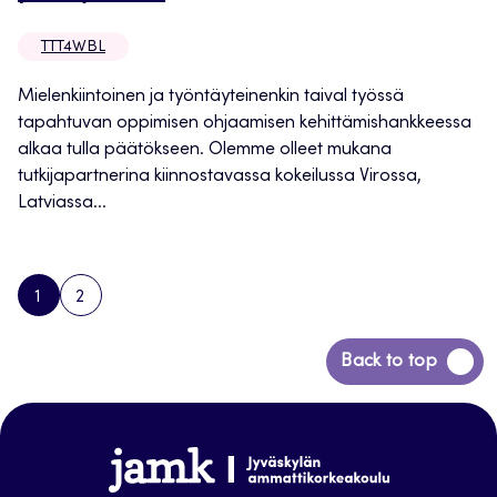
TTT4WBL
Mielenkiintoinen ja työntäyteinenkin taival työssä
tapahtuvan oppimisen ohjaamisen kehittämishankkeessa
alkaa tulla päätökseen. Olemme olleet mukana
tutkijapartnerina kiinnostavassa kokeilussa Virossa,
Latviassa...
1
2
PAGE
PAGE
NEXT
PAGE
Siirry
Back to top
takaisin
sivun
alkuun
www.jamk.fi