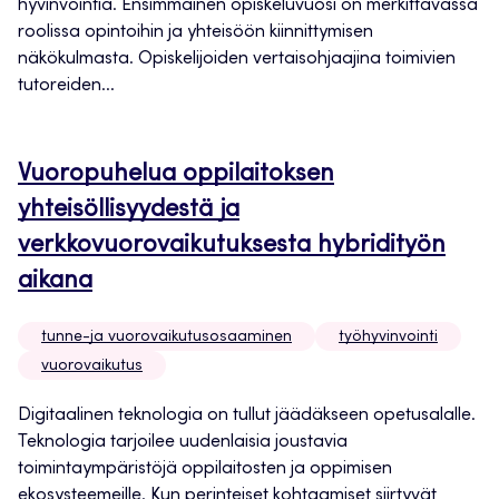
hyvinvointia. Ensimmäinen opiskeluvuosi on merkittävässä
roolissa opintoihin ja yhteisöön kiinnittymisen
näkökulmasta. Opiskelijoiden vertaisohjaajina toimivien
tutoreiden...
Vuoropuhelua oppilaitoksen
yhteisöllisyydestä ja
verkkovuorovaikutuksesta hybridityön
aikana
tunne-ja vuorovaikutusosaaminen
työhyvinvointi
vuorovaikutus
Digitaalinen teknologia on tullut jäädäkseen opetusalalle.
Teknologia tarjoilee uudenlaisia joustavia
toimintaympäristöjä oppilaitosten ja oppimisen
ekosysteemeille. Kun perinteiset kohtaamiset siirtyvät