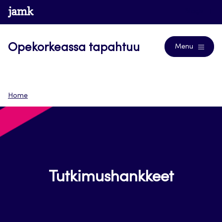
Siirry
www.jamk.fi
Blogs
suoraan
sisältöön
Opekorkeassa tapahtuu
Menu
Home
Tutkimushankkeet