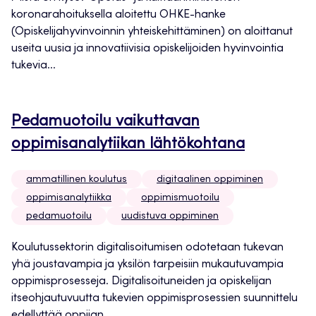
koronarahoituksella aloitettu OHKE-hanke
(Opiskelijahyvinvoinnin yhteiskehittäminen) on aloittanut
useita uusia ja innovatiivisia opiskelijoiden hyvinvointia
tukevia...
Pedamuotoilu vaikuttavan
oppimisanalytiikan lähtökohtana
ammatillinen koulutus
digitaalinen oppiminen
oppimisanalytiikka
oppimismuotoilu
pedamuotoilu
uudistuva oppiminen
Koulutussektorin digitalisoitumisen odotetaan tukevan
yhä joustavampia ja yksilön tarpeisiin mukautuvampia
oppimisprosesseja. Digitalisoituneiden ja opiskelijan
itseohjautuvuutta tukevien oppimisprosessien suunnittelu
edellyttää oppijan...