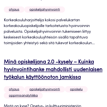
ohjaus
opiskelijahyvinvointi
Korkeakouluharjoittelija kokosi palvelukartan
korkeakouluopiskelijoille tarkoitetuista hyvinvoinnin
palveluista. Opiskelijahyvinvoinnin tukemiseen liittyy
keskeisesti korkeakouluyhteisön sisällä tapahtuva
toimijoiden yhteistyö sekä sitä tukevat korkeakoulun...
Minä opiskelijana 2.0 -kysely – Kuinka
hyvinvointihanke mahdollisti uudenlaisen
työkalun käyttöönoton Jamkissa
ohjaus
opiskelijahyvinvointi
opiskelu
oppimisanalytiikka
Mistä on kyse? Opetus- ja kulttuuriministeriön