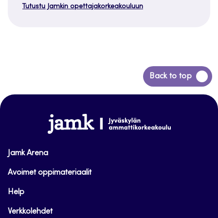
Tutustu Jamkin opettajakorkeakouluun
Siirry
Back to top
takaisin
sivun
alkuun
www.jamk.fi
Jamk Arena
Avoimet oppimateriaalit
Help
Verkkolehdet