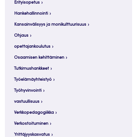
Erityisopetus
Hankehallinnointi
Kansainvälisyys ja monikulttuurisuus
Ohjaus
opettajankoulutus
Osaamisen kehittäminen
Tutkimushankkeet
Työelämäyhteistyö
Työhyvinvointi
vastuullisuus
Verkkopedagogiikka
Verkostoituminen
Yrittäjyyskasvatus