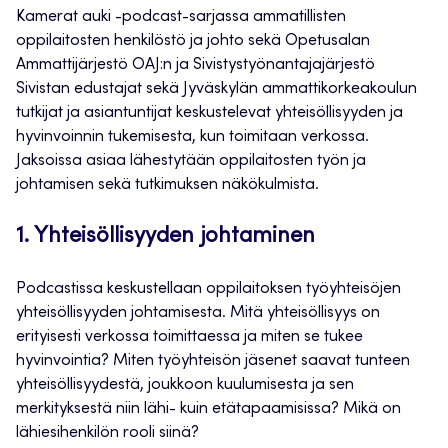
Kamerat auki -podcast-sarjassa ammatillisten
oppilaitosten henkilöstö ja johto sekä Opetusalan
Ammattijärjestö OAJ:n ja Sivistystyönantajajärjestö
Sivistan edustajat sekä Jyväskylän ammattikorkeakoulun
tutkijat ja asiantuntijat keskustelevat yhteisöllisyyden ja
hyvinvoinnin tukemisesta, kun toimitaan verkossa.
Jaksoissa asiaa lähestytään oppilaitosten työn ja
johtamisen sekä tutkimuksen näkökulmista.
1. Yhteisöllisyyden johtaminen
Podcastissa keskustellaan oppilaitoksen työyhteisöjen
yhteisöllisyyden johtamisesta. Mitä yhteisöllisyys on
erityisesti verkossa toimittaessa ja miten se tukee
hyvinvointia? Miten työyhteisön jäsenet saavat tunteen
yhteisöllisyydestä, joukkoon kuulumisesta ja sen
merkityksestä niin lähi- kuin etätapaamisissa? Mikä on
lähiesihenkilön rooli siinä?