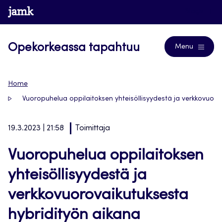
Siirry
www.jamk.fi
Blogs
suoraan
sisältöön
Opekorkeassa tapahtuu
Menu
Home
Vuoropuhelua oppilaitoksen yhteisöllisyydestä ja verkkovuoro
19.3.2023 | 21:58
Toimittaja
Vuoropuhelua oppilaitoksen
yhteisöllisyydestä ja
verkkovuorovaikutuksesta
hybridityön aikana