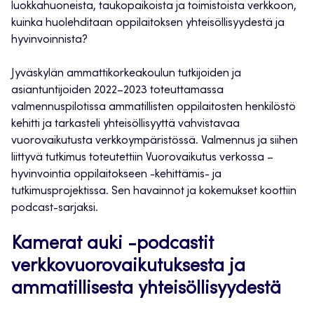
luokkahuoneista, taukopaikoista ja toimistoista verkkoon,
kuinka huolehditaan oppilaitoksen yhteisöllisyydestä ja
hyvinvoinnista?
Jyväskylän ammattikorkeakoulun tutkijoiden ja
asiantuntijoiden 2022–2023 toteuttamassa
valmennuspilotissa ammatillisten oppilaitosten henkilöstö
kehitti ja tarkasteli yhteisöllisyyttä vahvistavaa
vuorovaikutusta verkkoympäristössä. Valmennus ja siihen
liittyvä tutkimus toteutettiin Vuorovaikutus verkossa –
hyvinvointia oppilaitokseen -kehittämis- ja
tutkimusprojektissa. Sen havainnot ja kokemukset koottiin
podcast-sarjaksi.
Kamerat auki -podcastit
verkkovuorovaikutuksesta ja
ammatillisesta yhteisöllisyydestä