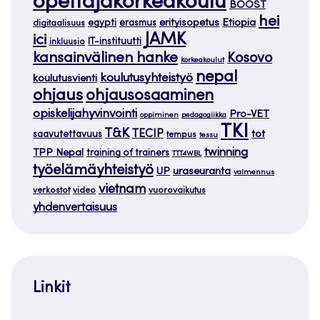
opettajakorkeakoulu
BOOST
hei
Etiopia
egypti
erasmus
erityisopetus
digitaalisuus
JAMK
ici
IT-instituutti
inkluusio
kansainvälinen hanke
Kosovo
korkeakoulut
nepal
koulutusyhteistyö
koulutusvienti
ohjaus
ohjausosaaminen
opiskelijahyvinvointi
Pro-VET
oppiminen
pedagogiikka
TKI
T&K
TECIP
tot
saavutettavuus
tempus
tessu
twinning
TPP Nepal
training of trainers
TTT4WBL
työelämäyhteistyö
uraseuranta
UP
valmennus
vietnam
verkostot
video
vuorovaikutus
yhdenvertaisuus
Linkit