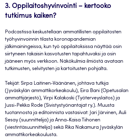
3. Oppilaitoshyvinvointi – kertooko
tutkimus kaiken?
Podcastissa keskustellaan ammatillisten oppilaitosten
työhyvinvoinnin tilasta koronapandemian
jälkimainingeissa, kun työ oppilaitoksissa näyttää osin
siirtyneen takaisin kasvotusten tapahtuvaksi ja osin
jääneen myös verkkoon. Näkökulmia ilmiöstä avataan
tutkimusten, selvitysten ja kartoitusten pohjalta.
Tekijät: Sirpa Laitinen-Väänänen, johtava tutkija
(Jyväskylän ammattikorkeakoulu), Eira Bani (Opetusalan
ammattijärjestö), Virpi Kalakoski (Työterveyslaitos) ja
Jussi-Pekka Rode (Sivistystyönantajat ry.). Muusta
tuotannosta ja editoinnista vastasivat: Jari Järvinen, Auli
Sesay (suunnittelija) ja Anna-Kaisa Tiihonen
(viestintäsuunnittelija) sekä Rika Nakamura Jyväskylän
ammattikorkeakoulusta.