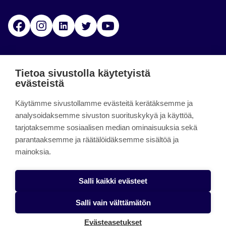
Facebook
Instagram
Linkedin
Twitter
YouTube
Jamk blogs
Tietoa sivustolla käytetyistä
evästeistä
Jamkin blogipalvelu. Blogien päivittäminen on
Käytämme sivustollamme evästeitä kerätäksemme ja
päättynyt 11.9.2023.
analysoidaksemme sivuston suorituskykyä ja käyttöä,
tarjotaksemme sosiaalisen median ominaisuuksia sekä
About the site
parantaaksemme ja räätälöidäksemme sisältöä ja
mainoksia.
Käyttöehdot
Saavutettavuusseloste
Salli kaikki evästeet
Alasottoilmoitus
Salli vain välttämätön
Tietoa evästeistä
Evästeasetukset