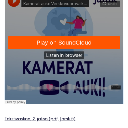
Tekstivastine, 2. jakso (pdf, Jamk.fi)