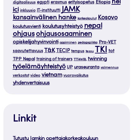
hei
Etiopia
egypti
erasmus
erityisopetus
digitaalisuus
JAMK
ici
IT-instituutti
inkluusio
kansainvälinen hanke
Kosovo
korkeakoulut
nepal
koulutusyhteistyö
koulutusvienti
ohjaus
ohjausosaaminen
opiskelijahyvinvointi
Pro-VET
oppiminen
pedagogiikka
TKI
T&K
TECIP
tot
saavutettavuus
tempus
tessu
twinning
TPP Nepal
training of trainers
TTT4WBL
työelämäyhteistyö
uraseuranta
UP
valmennus
vietnam
verkostot
video
vuorovaikutus
yhdenvertaisuus
Linkit
Tutustu Jamkin opettajakorkeakouluun