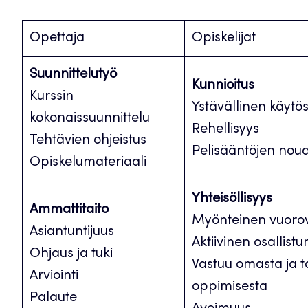
Opettaja
Opiskelijat
Suunnittelutyö
Kunnioitus
Kurssin
Ystävällinen käyt
kokonaissuunnittelu
Rehellisyys
Tehtävien ohjeistus
Pelisääntöjen no
Opiskelumateriaali
Yhteisöllisyys
Ammattitaito
Myönteinen vuoro
Asiantuntijuus
Aktiivinen osallis
Ohjaus ja tuki
Vastuu omasta ja t
Arviointi
oppimisesta
Palaute