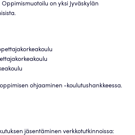
. Oppimismuotoilu on yksi Jyväskylän
isista.
n opettajakorkeakoulu
opettajakorkeakoulu
orkeakoulu
van oppimisen ohjaaminen -koulutushankkeessa.
kutuksen jäsentäminen verkkotutkinnoissa: