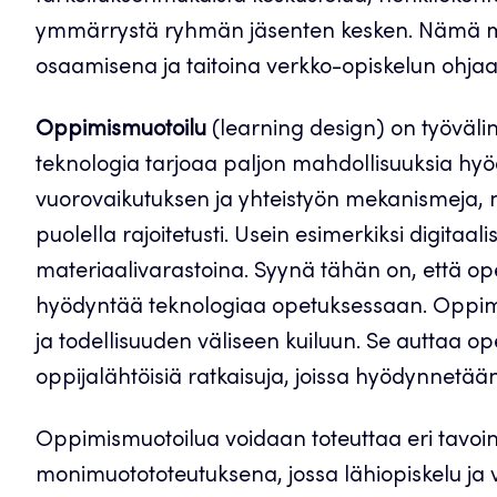
ymmärrystä ryhmän jäsenten kesken. Nämä m
osaamisena ja taitoina verkko-opiskelun ohja
Oppimismuotoilu
(learning design) on työväli
teknologia tarjoaa paljon mahdollisuuksia hyö
vuorovaikutuksen ja yhteistyön mekanismeja,
puolella rajoitetusti. Usein esimerkiksi digitaa
materiaalivarastoina. Syynä tähän on, että opett
hyödyntää teknologiaa opetuksessaan. Oppim
ja todellisuuden väliseen kuiluun. Se auttaa o
oppijalähtöisiä ratkaisuja, joissa hyödynnetää
Oppimismuotoilua voidaan toteuttaa eri tavoin
monimuotototeutuksena, jossa lähiopiskelu ja v