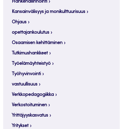
Hankehallinnointi
Kansainvälisyys ja monikulttuurisuus
Ohjaus
opettajankoulutus
Osaamisen kehittäminen
Tutkimushankkeet
Työelämäyhteistyö
Työhyvinvointi
vastuullisuus
Verkkopedagogiikka
Verkostoituminen
Yrittäjyyskasvatus
Yritykset