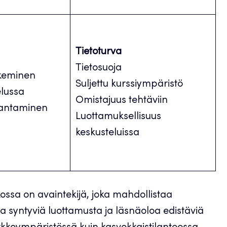
Tietoturva
Tietosuoja
ekeminen
Suljettu kurssiympäristö
telussa
Omistajuus tehtäviin
n antaminen
Luottamuksellisuus
keskusteluissa
ssa on avaintekijä, joka mahdollistaa
a syntyviä luottamusta ja läsnäoloa edistäviä