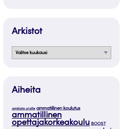
Arkistot
Arkistot
Aiheita
ammatillinen koulutus
amkista uralle
ammatillinen
opettajakorkeakoulu
BOOST