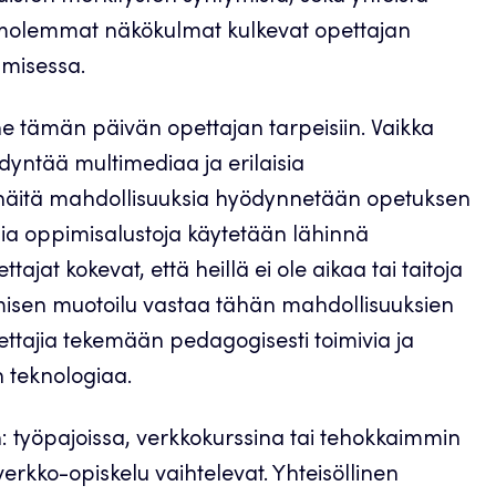
olemmat näkökulmat kulkevat opettajan
amisessa.
ne tämän päivän opettajan tarpeisiin. Vaikka
dyntää multimediaa ja erilaisia
 näitä mahdollisuuksia hyödynnetään opetuksen
lisia oppimisalustoja käytetään lähinnä
ajat kokevat, että heillä ei ole aikaa tai taitoja
isen muotoilu vastaa tähän mahdollisuuksien
pettajia tekemään pedagogisesti toimivia ja
n teknologiaa.
: työpajoissa, verkkokurssina tai tehokkaimmin
erkko-opiskelu vaihtelevat. Yhteisöllinen