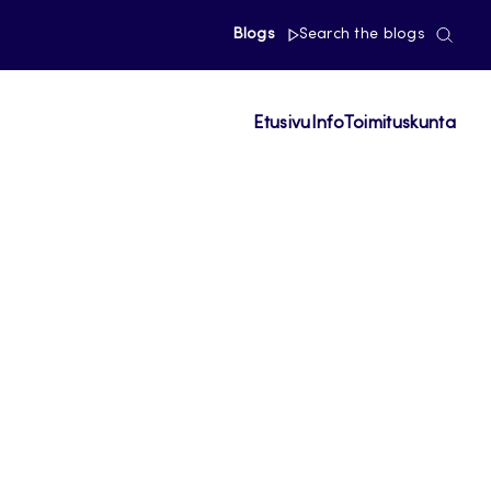
Blogs
Search the blogs
Etusivu
Info
Toimituskunta