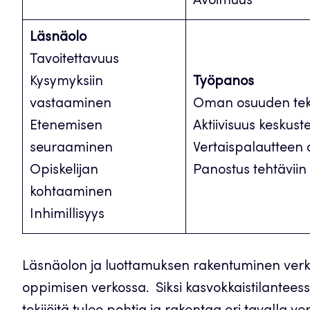
Avoimuus
Läsnäolo
Tavoitettavuus
Kysymyksiin
Työpanos
vastaaminen
Oman osuuden t
Etenemisen
Aktiivisuus keskus
seuraaminen
Vertaispalauttee
Opiskelijan
Panostus tehtäviin
kohtaaminen
Inhimillisyys
Läsnäolon ja luottamuksen rakentuminen verko
oppimisen verkossa. Siksi kasvokkaistilanteess