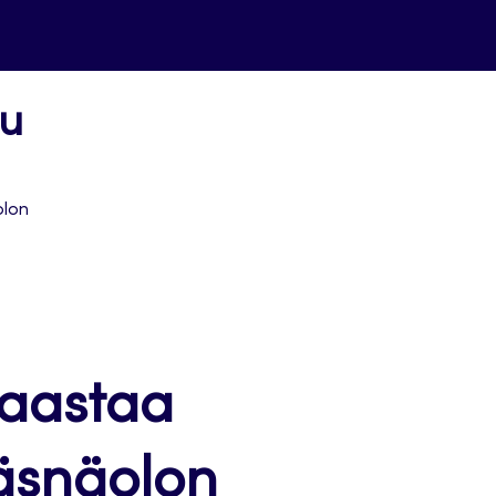
uu
olon
haastaa
läsnäolon