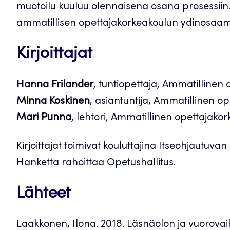
muotoilu kuuluu olennaisena osana prosessiin
ammatillisen opettajakorkeakoulun ydinosaam
Kirjoittajat
Hanna Frilander
, tuntiopettaja, Ammatilline
Minna Koskinen
, asiantuntija, Ammatillinen 
Mari Punna
, lehtori, Ammatillinen opettajak
Kirjoittajat toimivat kouluttajina Itseohjautu
Hanketta rahoittaa Opetushallitus.
Lähteet
Laakkonen, Ilona. 2018. Läsnäolon ja vuorovai