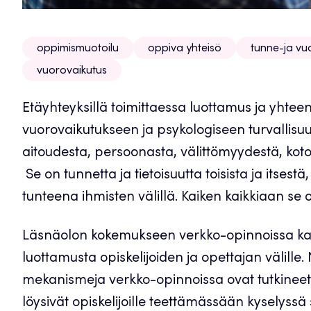
oppimismuotoilu
oppiva yhteisö
tunne-ja v
vuorovaikutus
Etäyhteyksillä toimittaessa luottamus ja yhte
vuorovaikutukseen ja psykologiseen turvallisu
aitoudesta, persoonasta, välittömyydestä, koto
Se on tunnetta ja tietoisuutta toisista ja itses
tunteena ihmisten välillä. Kaiken kaikkiaan se o
Läsnäolon kokemukseen verkko-opinnoissa kann
luottamusta opiskelijoiden ja opettajan välill
mekanismeja verkko-opinnoissa ovat tutkineet
löysivät opiskelijoille teettämässään kyselyssä