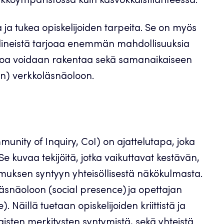
verkkoympäristössä kuin kasvokkaistilanteessa.
 ja tukea opiskelijoiden tarpeita. Se on myös
lineistä tarjoaa enemmän mahdollisuuksia
äoloa voidaan rakentaa sekä samanaikaiseen
een) verkkoläsnäoloon.
unity of Inquiry, CoI) on ajattelutapa, joka
 kuvaa tekijöitä, jotka vaikuttavat kestävän,
uksen syntyyn yhteisöllisestä näkökulmasta.
läsnäoloon (social presence) ja opettajan
Näillä tuetaan opiskelijoiden kriittistä ja
isten merkitysten syntymistä, sekä yhteistä