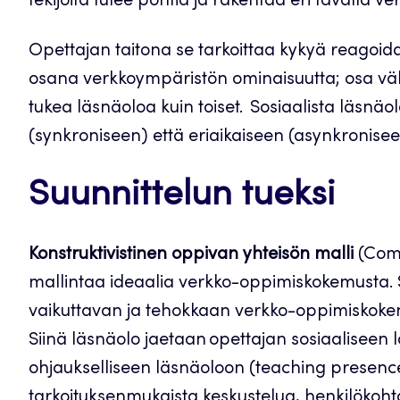
tekijöitä tulee pohtia ja rakentaa eri tavalla 
Opettajan taitona se tarkoittaa kykyä reagoida
osana verkkoympäristön ominaisuutta; osa vä
tukea läsnäoloa kuin toiset. Sosiaalista läsn
(synkroniseen) että eriaikaiseen (asynkronis
Suunnittelun tueksi
Konstruktivistinen oppivan yhteisön malli
(Comm
mallintaa ideaalia verkko-oppimiskokemusta. Se
vaikuttavan ja tehokkaan verkko-oppimiskokem
Siinä läsnäolo jaetaan opettajan sosiaaliseen 
ohjaukselliseen läsnäoloon (teaching presence). 
tarkoituksenmukaista keskustelua, henkilökohta