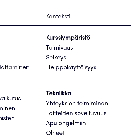
Konteksti
Kurssiympäristö
ös
Toimivuus
Selkeys
udattaminen
Helppokäyttöisyys
Tekniikka
vaikutus
Yhteyksien toimiminen
tuminen
Laitteiden soveltuvuus
oisten
Apu ongelmiin
Ohjeet