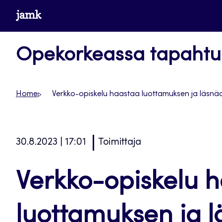
Siirry
www.jamk.fi
suoraan
sisältöön
Opekorkeassa tapaht
Home
Verkko-opiskelu haastaa luottamuksen ja läsnä
30.8.2023 | 17:01
Toimittaja
Verkko-opiskelu 
luottamuksen ja 