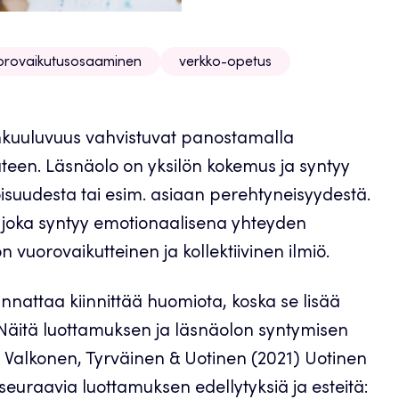
uorovaikutusosaaminen
verkko-opetus
enkuuluvuus vahvistuvat panostamalla
uteen. Läsnäolo on yksilön kokemus ja syntyy
isuudesta tai esim. asiaan perehtyneisyydestä.
tä, joka syntyy emotionaalisena yhteyden
n vuorovaikutteinen ja kollektiivinen ilmiö.
attaa kiinnittää huomiota, koska se lisää
e. Näitä luottamuksen ja läsnäolon syntymisen
 Valkonen, Tyrväinen & Uotinen (2021) Uotinen
 seuraavia luottamuksen edellytyksiä ja esteitä: