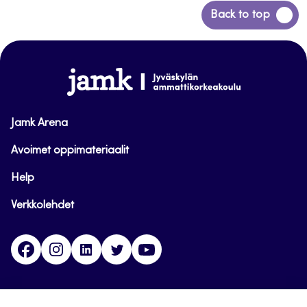
Siirry
Back to top
takaisin
sivun
alkuun
www.jamk.fi
Jamk Arena
Avoimet oppimateriaalit
Help
Verkkolehdet
Facebook
Instagram
Linkedin
Twitter
YouTube
Jamk blogs