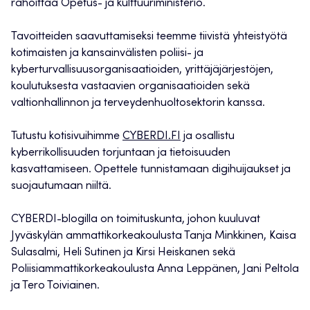
rahoittaa Opetus- ja kulttuuriministeriö.
Tavoitteiden saavuttamiseksi teemme tiivistä yhteistyötä
kotimaisten ja kansainvälisten poliisi- ja
kyberturvallisuusorganisaatioiden, yrittäjäjärjestöjen,
koulutuksesta vastaavien organisaatioiden sekä
valtionhallinnon ja terveydenhuoltosektorin kanssa.
Tutustu kotisivuihimme
CYBERDI.FI
ja osallistu
kyberrikollisuuden torjuntaan ja tietoisuuden
kasvattamiseen. Opettele tunnistamaan digihuijaukset ja
suojautumaan niiltä.
CYBERDI-blogilla on toimituskunta, johon kuuluvat
Jyväskylän ammattikorkeakoulusta Tanja Minkkinen, Kaisa
Sulasalmi, Heli Sutinen ja Kirsi Heiskanen sekä
Poliisiammattikorkeakoulusta Anna Leppänen, Jani Peltola
ja Tero Toiviainen.