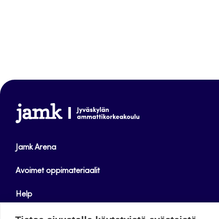
www.jamk.fi
Jamk Arena
Avoimet oppimateriaalit
Help
Verkkolehdet