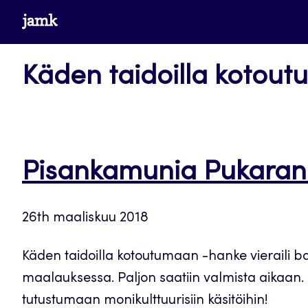
Siirry
www.jamk.fi
suoraan
sisältöön
Käden taidoilla kotou
Pisankamunia Pukaran 
26th maaliskuu 2018
Käden taidoilla kotoutumaan -hanke vieraili ba
maalauksessa. Paljon saatiin valmista aikaan.
tutustumaan monikulttuurisiin käsitöihin!