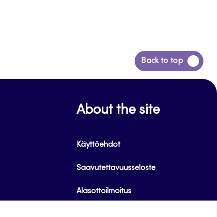
Siirry
Back to top
takaisin
sivun
alkuun
About the site
Käyttöehdot
Saavutettavuusseloste
Alasottoilmoitus
Tietoa evästeistä