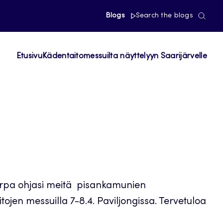
Blogs
Search the blogs
Etusivu
Kädentaitomessuilta näyttelyyn Saarijärvelle
 Sirpa ohjasi meitä pisankamunien
jen messuilla 7-8.4. Paviljongissa. Tervetuloa