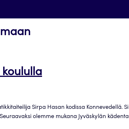
tumaan
koululla
tikkitaiteilija Sirpa Hasan kodissa Konnevedellä.
 Seuraavaksi olemme mukana Jyväskylän kädentaito