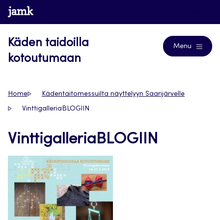
Siirry
www.jamk.fi
Blogs
suoraan
sisältöön
Käden taidoilla
Menu
kotoutumaan
Home
Kädentaitomessuilta näyttelyyn Saarijärvelle
VinttigalleriaBLOGIIN
VinttigalleriaBLOGIIN