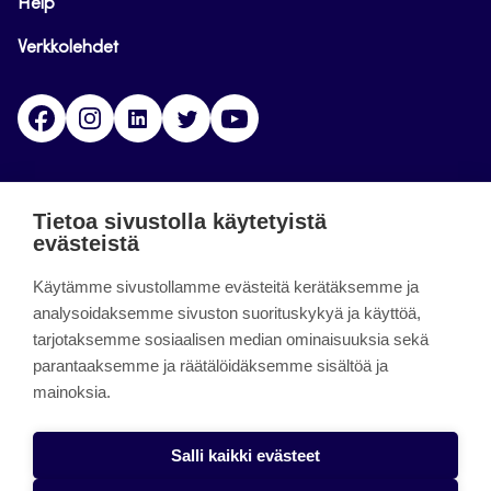
Help
Verkkolehdet
Facebook
Instagram
Linkedin
Twitter
YouTube
Jamk blogs
Tietoa sivustolla käytetyistä
evästeistä
Jamkin blogipalvelu. Blogien päivittäminen on
Käytämme sivustollamme evästeitä kerätäksemme ja
päättynyt 11.9.2023.
analysoidaksemme sivuston suorituskykyä ja käyttöä,
tarjotaksemme sosiaalisen median ominaisuuksia sekä
About the site
parantaaksemme ja räätälöidäksemme sisältöä ja
mainoksia.
Käyttöehdot
Saavutettavuusseloste
Salli kaikki evästeet
Alasottoilmoitus