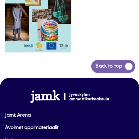
Siirry
Back to top
takaisin
sivun
alkuun
www.jamk.fi
Jamk Arena
Avoimet oppimateriaalit