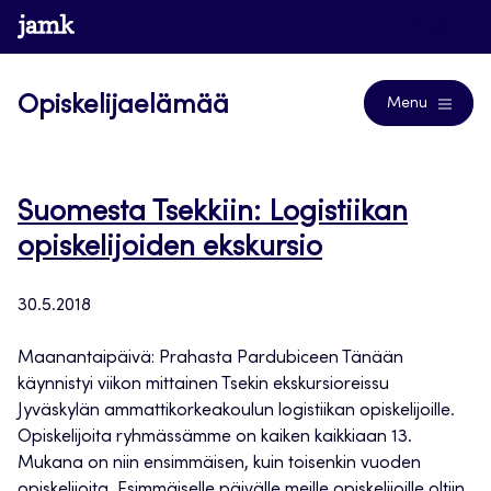
Siirry
www.jamk.fi
Blogs
suoraan
sisältöön
Opiskelijaelämää
Menu
Suomesta Tsekkiin: Logistiikan
opiskelijoiden ekskursio
30.5.2018
Maanantaipäivä: Prahasta Pardubiceen Tänään
käynnistyi viikon mittainen Tsekin ekskursioreissu
Jyväskylän ammattikorkeakoulun logistiikan opiskelijoille.
Opiskelijoita ryhmässämme on kaiken kaikkiaan 13.
Mukana on niin ensimmäisen, kuin toisenkin vuoden
opiskelijoita. Esimmäiselle päivälle meille opiskelijoille oltiin