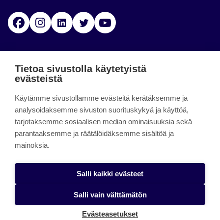
Facebook
Instagram
Linkedin
Twitter
YouTube
Jamk blogs
Tietoa sivustolla käytetyistä
evästeistä
Jamkin blogipalvelu. Blogien päivittäminen on
Käytämme sivustollamme evästeitä kerätäksemme ja
päättynyt 11.9.2023.
analysoidaksemme sivuston suorituskykyä ja käyttöä,
tarjotaksemme sosiaalisen median ominaisuuksia sekä
About the site
parantaaksemme ja räätälöidäksemme sisältöä ja
mainoksia.
Käyttöehdot
Saavutettavuusseloste
Salli kaikki evästeet
Alasottoilmoitus
Salli vain välttämätön
Tietoa evästeistä
Evästeasetukset