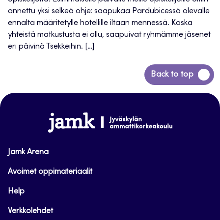
annettu yksi selkeä ohje: saapukaa Pardubicessä olevalle
ennalta määritetylle hotellille iltaan mennessä. Koska
yhteistä matkustusta ei ollu, saapuivat ryhmämme jäsenet
eri päivinä Tsekkeihin. […]
Siirry
Back to top
takaisin
sivun
alkuun
www.jamk.fi
Jamk Arena
Avoimet oppimateriaalit
Help
Verkkolehdet