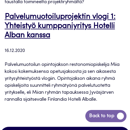
taustalla toimineelta projektiryhmältä?
Palvelumuotoiluprojektin vlogi 1:
Yhteistyö kumppaniyritys Hotelli
Alban kanssa
16.12.2020
Palvelumuotoilun opintojakson restonomiopiskelija Miia
kokosi kokemuksensa opetusjaksosta ja sen aikasesta
yritysyhteistyöstä vlogiin. Opintojakson aikana ryhmä
opiskelijoita suunnitteli ryhmätyönä palvelutuotetta
yritykselle, eli Miian ryhmän tapauksessa Jyväsjärven
rannalla sijaitsevalle Finlandia Hotelli Alballe.
Siirry
Back to top
takaisin
sivun