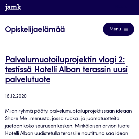
Siirry
www.jamk.fi
Blogs
suoraan
sisältöön
Opiskelijaelämää
Menu
Palvelumuotoiluprojektin vlogi 2:
testissä Hotelli Alban terassin uusi
palvelutuote
18.12.2020
Miian ryhmä päätyi palvelumuotoiluprojektissaan ideaan
Share Me -menusta, jossa ruoka- ja juomatuotteita
jaetaan koko seurueen kesken. Minkälaisen arvion tuote
Hotelli Alban uudistetulla terassille nautittuna saa idean