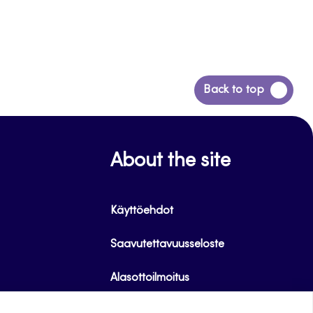
Siirry
Back to top
takaisin
sivun
alkuun
About the site
Käyttöehdot
Saavutettavuusseloste
Alasottoilmoitus
Tietoa evästeistä