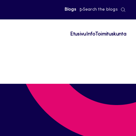
Blogs
Search the blogs
Etusivu
Info
Toimituskunta