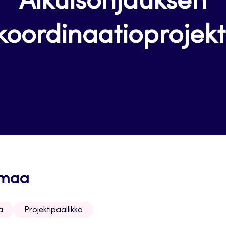
Aikuisohjauksen
koordinaatioprojekt
imaa
ä
Projektipäällikkö