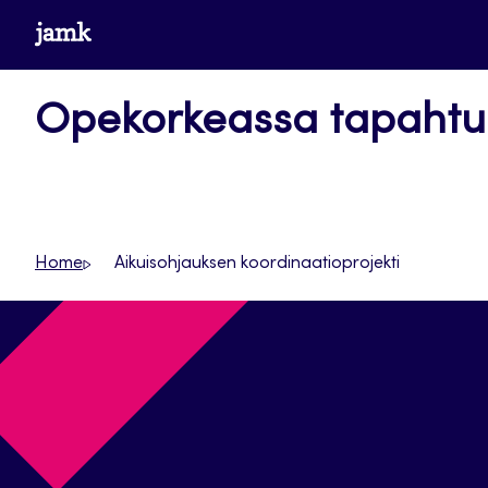
Siirry
www.jamk.fi
suoraan
sisältöön
Opekorkeassa tapaht
Home
Aikuisohjauksen koordinaatioprojekti