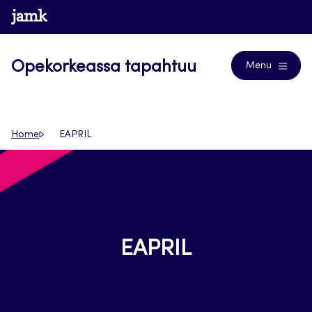
Siirry
www.jamk.fi
Blogs
suoraan
sisältöön
Opekorkeassa tapahtuu
Menu
Home
EAPRIL
EAPRIL