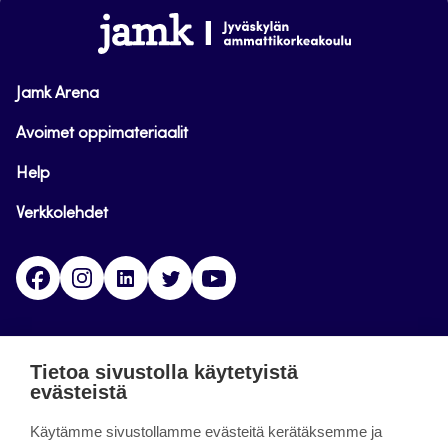
alkuun
www.jamk.fi
Jamk Arena
Avoimet oppimateriaalit
Help
Verkkolehdet
Facebook
Instagram
Linkedin
Twitter
YouTube
Jamk blogs
Tietoa sivustolla käytetyistä
evästeistä
Jamkin blogipalvelu. Blogien päivittäminen on
Käytämme sivustollamme evästeitä kerätäksemme ja
päättynyt 11.9.2023.