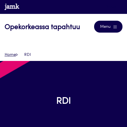
Siirry
www.jamk.fi
Blogs
suoraan
sisältöön
Opekorkeassa tapahtuu
Menu
Home
RDI
RDI