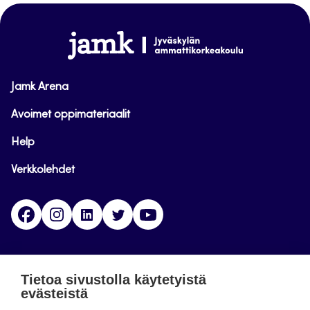
sivun
alkuun
www.jamk.fi
Jamk Arena
Avoimet oppimateriaalit
Help
Verkkolehdet
Facebook
Instagram
Linkedin
Twitter
YouTube
Jamk blogs
Tietoa sivustolla käytetyistä
evästeistä
Jamkin blogipalvelu. Blogien päivittäminen on