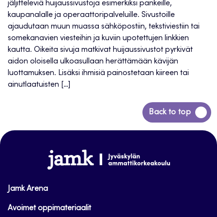
jäljitteleviä huijaussivustoja esimerkiksi pankeille,
kaupanalalle ja operaattoripalveluille. Sivustoille
ajaudutaan muun muassa sähköpostiin, tekstiviestiin tai
somekanavien viesteihin ja kuviin upotettujen linkkien
kautta. Oikeita sivuja matkivat huijaussivustot pyrkivät
aidon oloisella ulkoasullaan herättämään kävijän
luottamuksen. Lisäksi ihmisiä painostetaan kiireen tai
ainutlaatuisten […]
Siirry
Back to top
takaisin
sivun
alkuun
www.jamk.fi
Jamk Arena
Avoimet oppimateriaalit