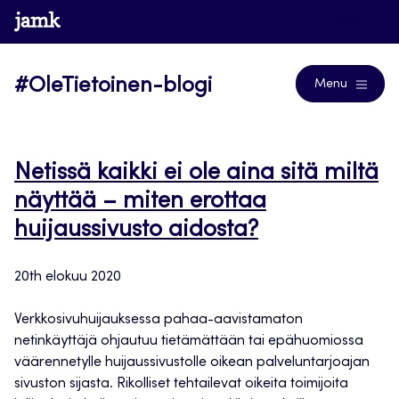
Siirry
www.jamk.fi
Blogs
suoraan
sisältöön
#OleTietoinen-blogi
Menu
Netissä kaikki ei ole aina sitä miltä
näyttää – miten erottaa
huijaussivusto aidosta?
20th elokuu 2020
Verkkosivuhuijauksessa pahaa-aavistamaton
netinkäyttäjä ohjautuu tietämättään tai epähuomiossa
väärennetylle huijaussivustolle oikean palveluntarjoajan
sivuston sijasta. Rikolliset tehtailevat oikeita toimijoita