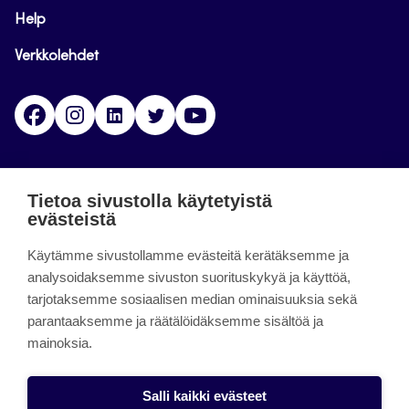
Help
Verkkolehdet
Facebook
Instagram
Linkedin
Twitter
YouTube
Jamk blogs
Tietoa sivustolla käytetyistä
evästeistä
Jamkin blogipalvelu. Blogien päivittäminen on
Käytämme sivustollamme evästeitä kerätäksemme ja
päättynyt 11.9.2023.
analysoidaksemme sivuston suorituskykyä ja käyttöä,
tarjotaksemme sosiaalisen median ominaisuuksia sekä
About the site
parantaaksemme ja räätälöidäksemme sisältöä ja
mainoksia.
Käyttöehdot
Saavutettavuusseloste
Salli kaikki evästeet