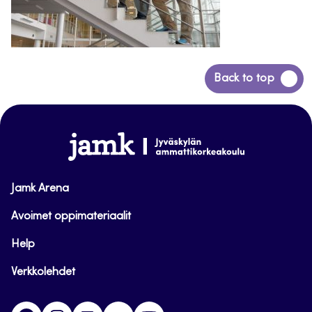
Siirry
Back to top
takaisin
sivun
alkuun
www.jamk.fi
Jamk Arena
Avoimet oppimateriaalit
Help
Verkkolehdet
Facebook
Instagram
Linkedin
Twitter
YouTube