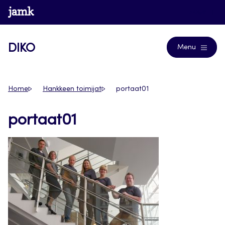
Siirry
www.jamk.fi
Blogs
suoraan
sisältöön
DIKO
Menu
Home
Hankkeen toimijat
portaat01
portaat01