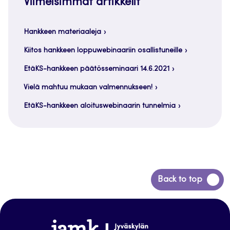
Viimeisimmät artikkelit
Hankkeen materiaaleja
Kiitos hankkeen loppuwebinaariin osallistuneille
EtäKS-hankkeen päätösseminaari 14.6.2021
Vielä mahtuu mukaan valmennukseen!
EtäKS-hankkeen aloituswebinaarin tunnelmia
Siirry
Back to top
takaisin
sivun
alkuun
www.jamk.fi