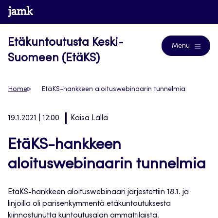
Siirry
www.jamk.fi
Blogs
suoraan
sisältöön
Etäkuntoutusta Keski-
Menu
Suomeen (EtäKS)
Home
EtäKS-hankkeen aloituswebinaarin tunnelmia
19.1.2021 | 12:00
Kaisa Lällä
EtäKS-hankkeen
aloituswebinaarin tunnelmia
EtäKS-hankkeen aloituswebinaari järjestettiin 18.1. ja
linjoilla oli parisenkymmentä etäkuntoutuksesta
kiinnostunutta kuntoutusalan ammattilaista.