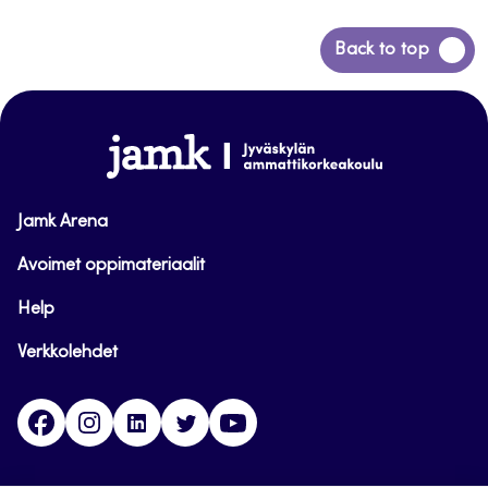
Siirry
Back to top
takaisin
sivun
alkuun
www.jamk.fi
Jamk Arena
Avoimet oppimateriaalit
Help
Verkkolehdet
Facebook
Instagram
Linkedin
Twitter
YouTube