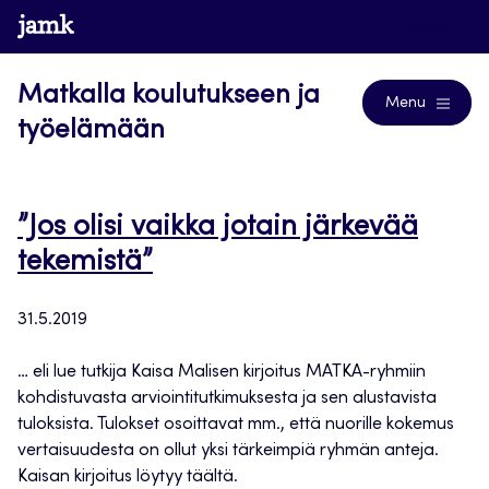
Siirry
www.jamk.fi
Blogs
suoraan
sisältöön
Matkalla koulutukseen ja
Menu
työelämään
”Jos olisi vaikka jotain järkevää
tekemistä”
31.5.2019
… eli lue tutkija Kaisa Malisen kirjoitus MATKA-ryhmiin
kohdistuvasta arviointitutkimuksesta ja sen alustavista
tuloksista. Tulokset osoittavat mm., että nuorille kokemus
vertaisuudesta on ollut yksi tärkeimpiä ryhmän anteja.
Kaisan kirjoitus löytyy täältä.