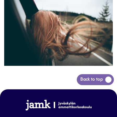
Siirry
Back to top
takaisin
sivun
alkuun
www.jamk.fi