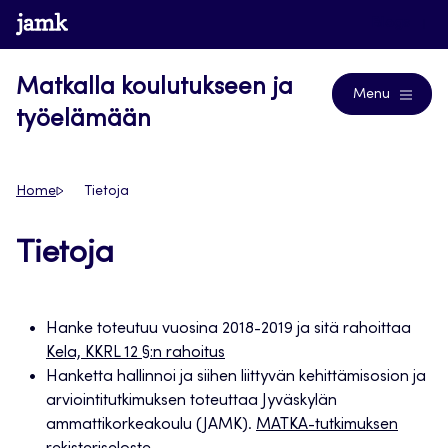
Siirry
www.jamk.fi
Blogs
suoraan
sisältöön
Matkalla koulutukseen ja
Menu
työelämään
Home
Tietoja
Tietoja
Hanke toteutuu vuosina 2018-2019 ja sitä rahoittaa
Kela, KKRL 12 §:n rahoitus
Hanketta hallinnoi ja siihen liittyvän kehittämisosion ja
arviointitutkimuksen toteuttaa Jyväskylän
ammattikorkeakoulu (JAMK).
MATKA-tutkimuksen