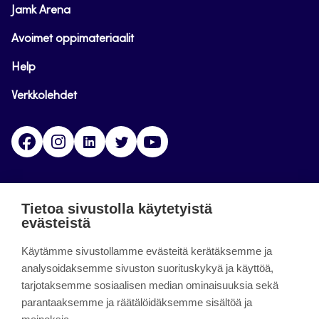
Jamk Arena
Avoimet oppimateriaalit
Help
Verkkolehdet
Facebook
Instagram
Linkedin
Twitter
YouTube
Jamk blogs
Tietoa sivustolla käytetyistä
evästeistä
Jamkin blogipalvelu. Blogien päivittäminen on
Käytämme sivustollamme evästeitä kerätäksemme ja
päättynyt 11.9.2023.
analysoidaksemme sivuston suorituskykyä ja käyttöä,
tarjotaksemme sosiaalisen median ominaisuuksia sekä
About the site
parantaaksemme ja räätälöidäksemme sisältöä ja