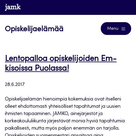
Siirry
www.jamk.fi
Blogs
suoraan
sisältöön
Opiskelijaelämää
Menu
Lentopalloa opiskelijoiden Em-
kisoissa Puolassa!
28.6.2017
Opiskelijaelämän hienoimpia kokemuksia ovat itselleni
olleet ehdottomasti yhteisölliset tapahtumat ja uusien
ihmisten tapaaminen. JAMKO, ainejärjestöt ja
korkeakoululiikunta järjestävät monia hyviä tapahtumia
paikallisesti, mutta myös paljon enemmän on tarjolla.
Opiskelijoiden suomenmestari ansaitsaa aina