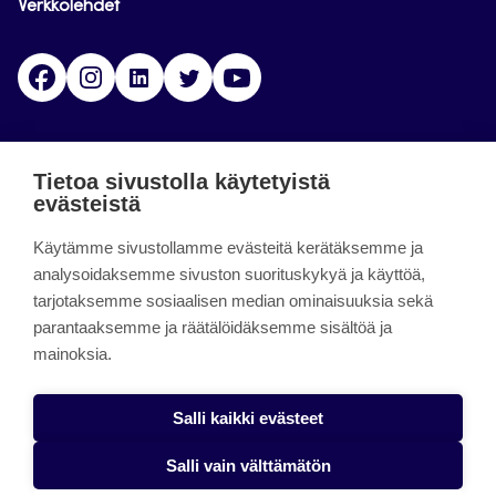
Verkkolehdet
Facebook
Instagram
Linkedin
Twitter
YouTube
Jamk blogs
Tietoa sivustolla käytetyistä
evästeistä
Jamkin blogipalvelu. Blogien päivittäminen on
Käytämme sivustollamme evästeitä kerätäksemme ja
päättynyt 11.9.2023.
analysoidaksemme sivuston suorituskykyä ja käyttöä,
tarjotaksemme sosiaalisen median ominaisuuksia sekä
About the site
parantaaksemme ja räätälöidäksemme sisältöä ja
mainoksia.
Käyttöehdot
Saavutettavuusseloste
Salli kaikki evästeet
Alasottoilmoitus
Salli vain välttämätön