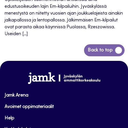
edustusoikeuden lajin Em-kilpailuihin. Jyväskylässä
menestystä on niitetty vuosien ajan joukkuelajeista ainakin
jalkapallossa ja lentopallossa. Jälkimmäisen Em-kilpailut
ovat parasta aikaa käynnissä Puolassa, Rzeszowissa.
Useiden […]
Siirry
Back to top
takaisin
sivun
alkuun
www.jamk.fi
Jamk Arena
Avoimet oppimateriaalit
Help