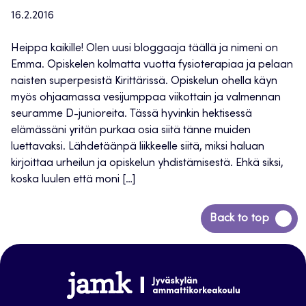
16.2.2016
Heippa kaikille! Olen uusi bloggaaja täällä ja nimeni on
Emma. Opiskelen kolmatta vuotta fysioterapiaa ja pelaan
naisten superpesistä Kirittärissä. Opiskelun ohella käyn
myös ohjaamassa vesijumppaa viikottain ja valmennan
seuramme D-junioreita. Tässä hyvinkin hektisessä
elämässäni yritän purkaa osia siitä tänne muiden
luettavaksi. Lähdetäänpä liikkeelle siitä, miksi haluan
kirjoittaa urheilun ja opiskelun yhdistämisestä. Ehkä siksi,
koska luulen että moni […]
Siirry
Back to top
takaisin
sivun
alkuun
www.jamk.fi