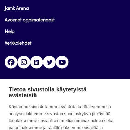
Jamk Arena
Avoimet oppimateriaalit
Help
Verkkolehdet
Facebook
Instagram
Linkedin
Twitter
YouTube
Jamk blogs
Tietoa sivustolla käytetyistä
evästeistä
Jamkin blogipalvelu. Blogien päivittäminen on
Käytämme sivustollamme evästeitä kerätäksemme ja
päättynyt 11.9.2023.
analysoidaksemme sivuston suorituskykyä ja käyttöä,
tarjotaksemme sosiaalisen median ominaisuuksia sekä
About the site
parantaaksemme ja räätälöidäksemme sisältöä ja