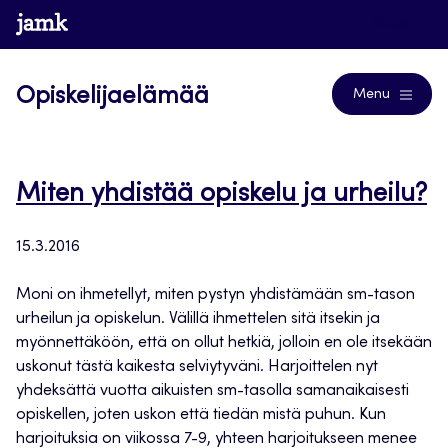
Siirry
www.jamk.fi
Blogs
suoraan
sisältöön
Opiskelijaelämää
Menu
Miten yhdistää opiskelu ja urheilu?
15.3.2016
Moni on ihmetellyt, miten pystyn yhdistämään sm-tason
urheilun ja opiskelun. Välillä ihmettelen sitä itsekin ja
myönnettäköön, että on ollut hetkiä, jolloin en ole itsekään
uskonut tästä kaikesta selviytyväni. Harjoittelen nyt
yhdeksättä vuotta aikuisten sm-tasolla samanaikaisesti
opiskellen, joten uskon että tiedän mistä puhun. Kun
harjoituksia on viikossa 7-9, yhteen harjoitukseen menee