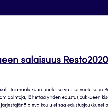
een salaisuus Resto2020 -
listui maaliskuun puolessa välissä vuotuiseen Rest
nomiopintoja, lähettää yhden edustusjoukkueen kis
järjestäjänä oleva koulu ei saa edustusjoukkueella