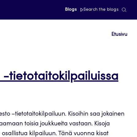
Blogs
Search the blogs
Etusivu
tietotaitokilpailuissa
o –tietotaitokilpailuun. Kisoihin saa jokainen
aamaan toisia joukkueita vastaan. Kisoja
 osallistua kilpailuun. Tänä vuonna kisat