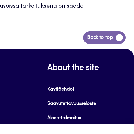
kisoissa tarkoituksena on saada
Siirry
Back to top
takaisin
sivun
alkuun
About the site
Käyttöehdot
Saavutettavuusseloste
Alasottoilmoitus
Tietoa evästeistä