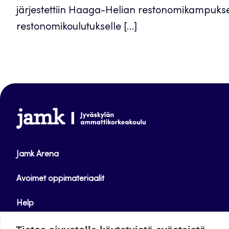
järjestettiin Haaga-Helian restonomikampuksel
restonomikoulutukselle […]
www.jamk.fi
Jamk Arena
Avoimet oppimateriaalit
Help
Verkkolehdet