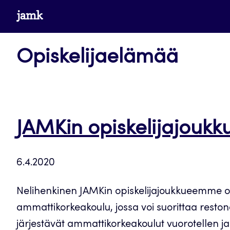
Siirry
www.jamk.fi
suoraan
sisältöön
Opiskelijaelämää
JAMKin opiskelijajoukku
6.4.2020
Nelihenkinen JAMKin opiskelijajoukkueemme osal
ammattikorkeakoulu, jossa voi suorittaa resto
järjestävät ammattikorkeakoulut vuorotellen ja 