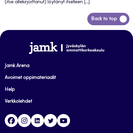
(itse allekirjoittanut) löytänyt itselleen […]
Siirry
Back to top
takaisin
sivun
alkuun
www.jamk.fi
Jamk Arena
Avoimet oppimateriaalit
Help
Verkkolehdet
Facebook
Instagram
Linkedin
Twitter
YouTube