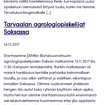
käväistä välillä haistelemassa Keski-Euroopassa uusia
opiskeluun olennaisesti liittyviä tuulia, kuten me teimme.
Tervetuloa blogimatkalle […]
Tarvaalan agrologiopiskelijat
Saksassa
14.12.2017
Starttasimme JAMKin Biotalousinstituutin
agrologiopiskelijoiden Saksan matkamme 13.11.2017 klo
11:30 Hampurin lentokentältä. Kunkin matkalaisen oli
määrä hankkiutua kentälle parhaaksi katsomallaan
tavalla, ja osa olikin viettänyt jo edellisen viikonlopun
lomaillen Saksassa. Olimme vuokranneet yhdeksän
hengen tila-autot koko ryhmän käyttöön viikon ajaksi,
mutta heti kun olimme starttaamassa kohti ensimmäistä
vierailukohdettamme huomasimme ettei yksi oppilaista