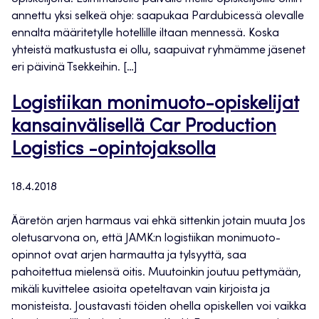
annettu yksi selkeä ohje: saapukaa Pardubicessä olevalle
ennalta määritetylle hotellille iltaan mennessä. Koska
yhteistä matkustusta ei ollu, saapuivat ryhmämme jäsenet
eri päivinä Tsekkeihin. […]
Logistiikan monimuoto-opiskelijat
kansainvälisellä Car Production
Logistics -opintojaksolla
18.4.2018
Ääretön arjen harmaus vai ehkä sittenkin jotain muuta Jos
oletusarvona on, että JAMK:n logistiikan monimuoto-
opinnot ovat arjen harmautta ja tylsyyttä, saa
pahoitettua mielensä oitis. Muutoinkin joutuu pettymään,
mikäli kuvittelee asioita opeteltavan vain kirjoista ja
monisteista. Joustavasti töiden ohella opiskellen voi vaikka