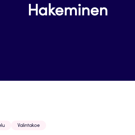
Hakeminen
lu
Valintakoe