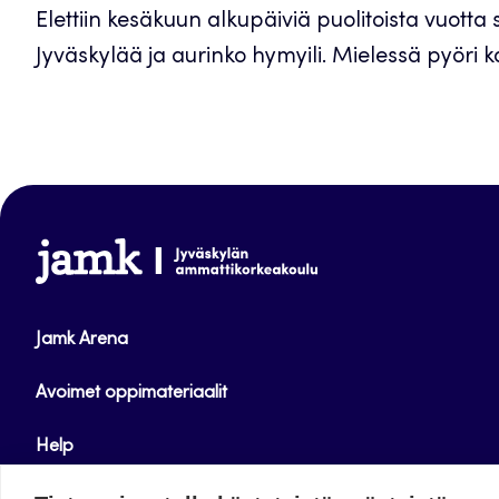
Elettiin kesäkuun alkupäiviä puolitoista vuotta 
Jyväskylää ja aurinko hymyili. Mielessä pyöri kai
www.jamk.fi
Jamk Arena
Avoimet oppimateriaalit
Help