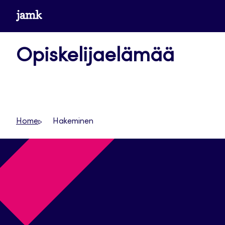
Siirry
www.jamk.fi
suoraan
sisältöön
Opiskelijaelämää
Home
Hakeminen