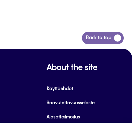
Siirry
Back to top
takaisin
sivun
alkuun
About the site
Käyttöehdot
Saavutettavuusseloste
Alasottoilmoitus
Tietoa evästeistä