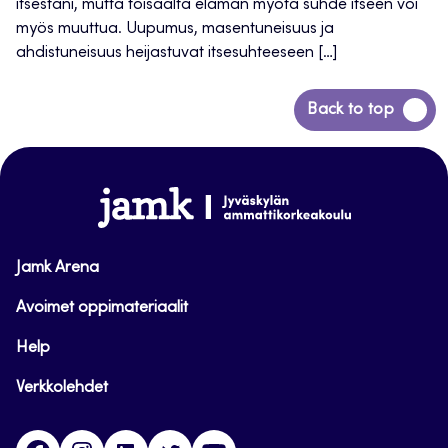
itsestäni, mutta toisaalta elämän myötä suhde itseen voi
myös muuttua. Uupumus, masentuneisuus ja
ahdistuneisuus heijastuvat itsesuhteeseen […]
Siirry
Back to top
takaisin
sivun
alkuun
www.jamk.fi
Jamk Arena
Avoimet oppimateriaalit
Help
Verkkolehdet
Facebook
Instagram
Linkedin
Twitter
YouTube