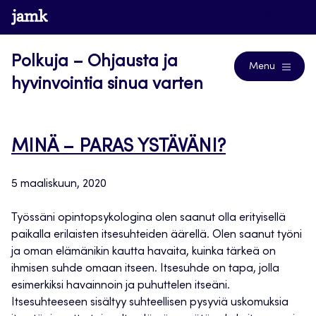
Siirry
www.jamk.fi
Blogs
suoraan
sisältöön
Polkuja – Ohjausta ja
Menu
hyvinvointia sinua varten
MINÄ – PARAS YSTÄVÄNI?
5 maaliskuun, 2020
Työssäni opintopsykologina olen saanut olla erityisellä
paikalla erilaisten itsesuhteiden äärellä. Olen saanut työni
ja oman elämänikin kautta havaita, kuinka tärkeä on
ihmisen suhde omaan itseen. Itsesuhde on tapa, jolla
esimerkiksi havainnoin ja puhuttelen itseäni.
Itsesuhteeseen sisältyy suhteellisen pysyviä uskomuksia