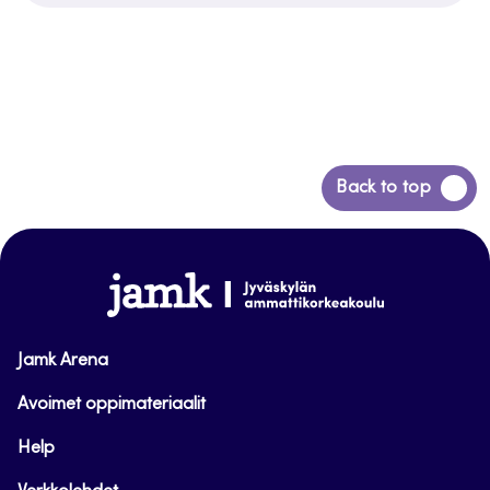
Siirry
Back to top
takaisin
sivun
alkuun
www.jamk.fi
Jamk Arena
Avoimet oppimateriaalit
Help