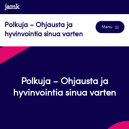
Siirry
www.jamk.fi
Blogs
suoraan
sisältöön
Polkuja – Ohjausta ja
Menu
hyvinvointia sinua varten
Polkuja – Ohjausta ja
hyvinvointia sinua varten