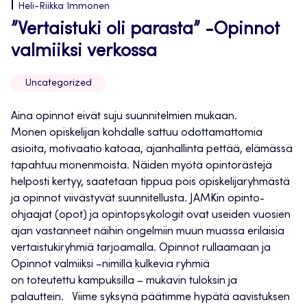
Heli-Riikka Immonen
”Vertaistuki oli parasta” -Opinnot
valmiiksi verkossa
Uncategorized
Aina opinnot eivät suju suunnitelmien mukaan.
Monen opiskelijan kohdalle sattuu odottamattomia
asioita, motivaatio katoaa, ajanhallinta pettää, elämässä
tapahtuu monenmoista. Näiden myötä opintorästejä
helposti kertyy, saatetaan tippua pois opiskelijaryhmästä
ja opinnot viivästyvät suunnitellusta. JAMKin opinto-
ohjaajat (opot) ja opintopsykologit ovat useiden vuosien
ajan vastanneet näihin ongelmiin muun muassa erilaisia
vertaistukiryhmiä tarjoamalla. Opinnot rullaamaan ja
Opinnot valmiiksi –nimillä kulkevia ryhmiä
on toteutettu kampuksilla – mukavin tuloksin ja
palauttein. Viime syksynä päätimme hypätä aavistuksen