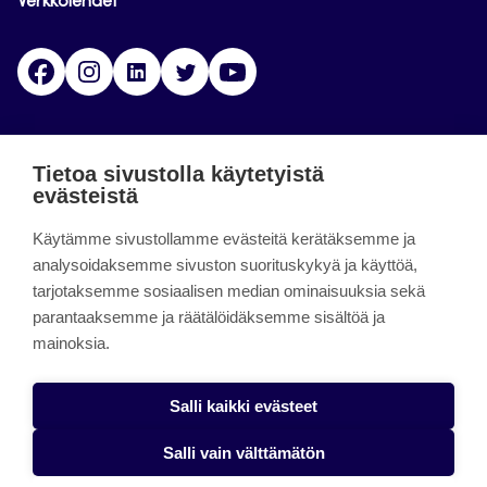
Verkkolehdet
Facebook
Instagram
Linkedin
Twitter
YouTube
Jamk blogs
Tietoa sivustolla käytetyistä
evästeistä
Jamkin blogipalvelu. Blogien päivittäminen on
Käytämme sivustollamme evästeitä kerätäksemme ja
päättynyt 11.9.2023.
analysoidaksemme sivuston suorituskykyä ja käyttöä,
tarjotaksemme sosiaalisen median ominaisuuksia sekä
About the site
parantaaksemme ja räätälöidäksemme sisältöä ja
mainoksia.
Käyttöehdot
Saavutettavuusseloste
Salli kaikki evästeet
Alasottoilmoitus
Salli vain välttämätön
Tietoa evästeistä