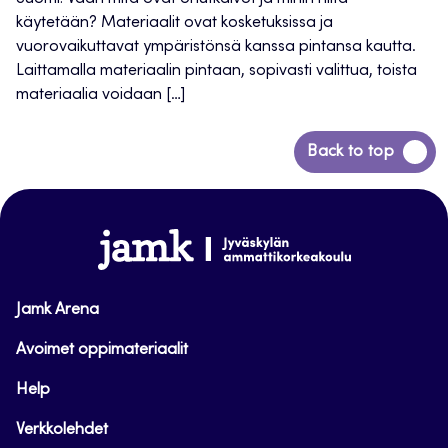
käytetään? Materiaalit ovat kosketuksissa ja
vuorovaikuttavat ympäristönsä kanssa pintansa kautta.
Laittamalla materiaalin pintaan, sopivasti valittua, toista
materiaalia voidaan […]
Siirry
Back to top
takaisin
sivun
alkuun
www.jamk.fi
Jamk Arena
Avoimet oppimateriaalit
Help
Verkkolehdet