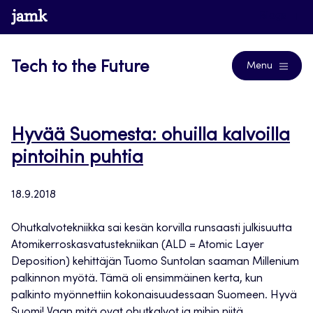
Siirry
www.jamk.fi
Blogs
suoraan
sisältöön
Tech to the Future
Menu
Hyvää Suomesta: ohuilla kalvoilla
pintoihin puhtia
18.9.2018
Ohutkalvotekniikka sai kesän korvilla runsaasti julkisuutta
Atomikerroskasvatustekniikan (ALD = Atomic Layer
Deposition) kehittäjän Tuomo Suntolan saaman Millenium
palkinnon myötä. Tämä oli ensimmäinen kerta, kun
palkinto myönnettiin kokonaisuudessaan Suomeen. Hyvä
Suomi! Vaan mitä ovat ohutkalvot ja mihin niitä