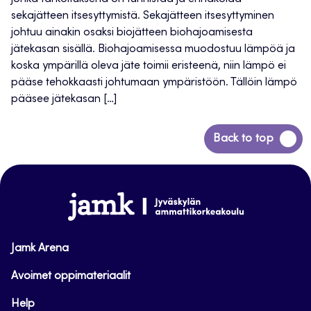
sekajätteen itsesyttymistä. Sekajätteen itsesyttyminen
johtuu ainakin osaksi biojätteen biohajoamisesta
jätekasan sisällä. Biohajoamisessa muodostuu lämpöä ja
koska ympärillä oleva jäte toimii eristeenä, niin lämpö ei
pääse tehokkaasti johtumaan ympäristöön. Tällöin lämpö
pääsee jätekasan […]
Siirry
Back to top
takaisin
sivun
alkuun
www.jamk.fi
Jamk Arena
Avoimet oppimateriaalit
Help