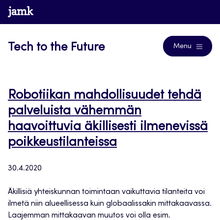
Siirry
www.jamk.fi
Blogs
suoraan
sisältöön
Tech to the Future
Menu
Robotiikan mahdollisuudet tehdä
palveluista vähemmän
haavoittuvia äkillisesti ilmenevissä
poikkeustilanteissa
30.4.2020
Äkillisiä yhteiskunnan toimintaan vaikuttavia tilanteita voi
ilmetä niin alueellisessa kuin globaalissakin mittakaavassa.
Laajemman mittakaavan muutos voi olla esim.