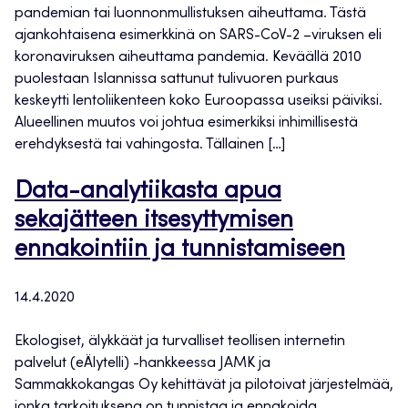
pandemian tai luonnonmullistuksen aiheuttama. Tästä
ajankohtaisena esimerkkinä on SARS-CoV-2 –viruksen eli
koronaviruksen aiheuttama pandemia. Keväällä 2010
puolestaan Islannissa sattunut tulivuoren purkaus
keskeytti lentoliikenteen koko Euroopassa useiksi päiviksi.
Alueellinen muutos voi johtua esimerkiksi inhimillisestä
erehdyksestä tai vahingosta. Tällainen […]
Data-analytiikasta apua
sekajätteen itsesyttymisen
ennakointiin ja tunnistamiseen
14.4.2020
Ekologiset, älykkäät ja turvalliset teollisen internetin
palvelut (eÄlytelli) -hankkeessa JAMK ja
Sammakkokangas Oy kehittävät ja pilotoivat järjestelmää,
jonka tarkoituksena on tunnistaa ja ennakoida