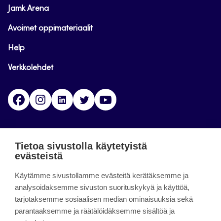
Jamk Arena
Avoimet oppimateriaalit
Help
Verkkolehdet
Facebook
Instagram
Linkedin
Twitter
YouTube
Jamk blogs
Tietoa sivustolla käytetyistä
evästeistä
Jamkin blogipalvelu. Blogien päivittäminen on
päättynyt 11.9.2023.
Käytämme sivustollamme evästeitä kerätäksemme ja
analysoidaksemme sivuston suorituskykyä ja käyttöä,
tarjotaksemme sosiaalisen median ominaisuuksia sekä
About the site
parantaaksemme ja räätälöidäksemme sisältöä ja