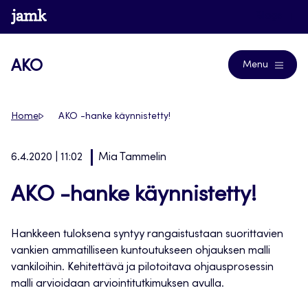
Siirry
www.jamk.fi
Blogs
suoraan
sisältöön
AKO
Menu
Home
AKO -hanke käynnistetty!
6.4.2020 | 11:02
Mia Tammelin
AKO -hanke käynnistetty!
Hankkeen tuloksena syntyy rangaistustaan suorittavien
vankien ammatilliseen kuntoutukseen ohjauksen malli
vankiloihin. Kehitettävä ja pilotoitava ohjausprosessin
malli arvioidaan arviointitutkimuksen avulla.