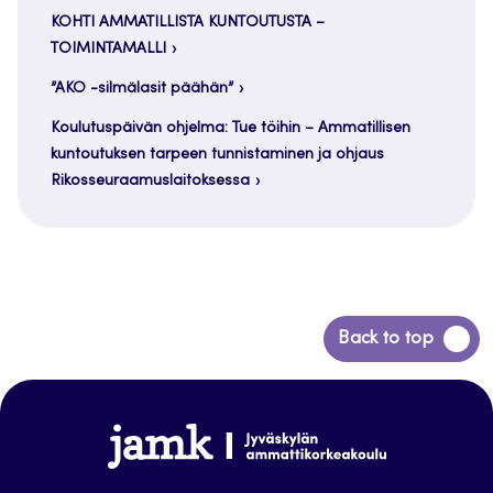
KOHTI AMMATILLISTA KUNTOUTUSTA –
TOIMINTAMALLI
”AKO -silmälasit päähän”
Koulutuspäivän ohjelma: Tue töihin – Ammatillisen
kuntoutuksen tarpeen tunnistaminen ja ohjaus
Rikosseuraamuslaitoksessa
Siirry
Back to top
takaisin
sivun
alkuun
www.jamk.fi