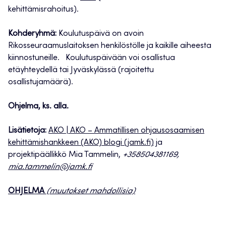
kehittämisrahoitus).
Kohderyhmä:
Koulutuspäivä on avoin
Rikosseuraamuslaitoksen henkilöstölle ja kaikille aiheesta
kiinnostuneille. Koulutuspäivään voi osallistua
etäyhteydellä tai Jyväskylässä (rajoitettu
osallistujamäärä).
Ohjelma, ks. alla.
Lisätietoja:
AKO | AKO – Ammatillisen ohjausosaamisen
kehittämishankkeen (AKO) blogi (jamk.fi)
ja
projektipäällikkö Mia Tammelin,
+358504381169,
mia.tammelin@jamk.fi
OHJELMA
(muutokset mahdollisia)