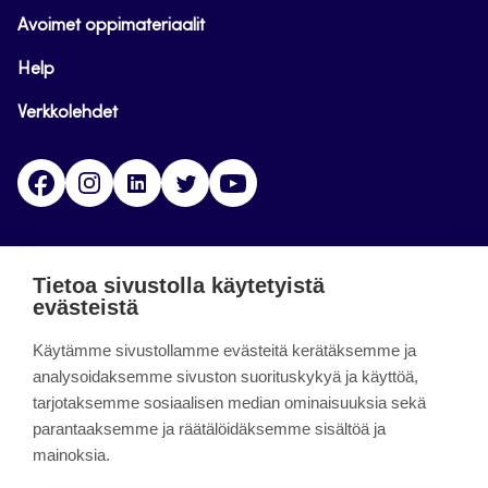
Avoimet oppimateriaalit
Help
Verkkolehdet
Facebook
Instagram
Linkedin
Twitter
YouTube
Jamk blogs
Tietoa sivustolla käytetyistä
evästeistä
Jamkin blogipalvelu. Blogien päivittäminen on
päättynyt 11.9.2023.
Käytämme sivustollamme evästeitä kerätäksemme ja
analysoidaksemme sivuston suorituskykyä ja käyttöä,
tarjotaksemme sosiaalisen median ominaisuuksia sekä
About the site
parantaaksemme ja räätälöidäksemme sisältöä ja
mainoksia.
Käyttöehdot