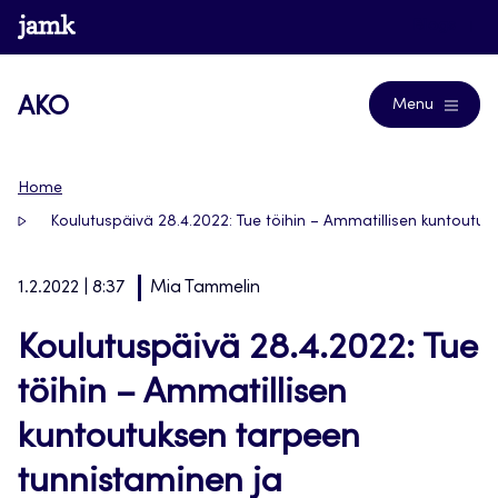
Siirry
www.jamk.fi
Blogs
suoraan
sisältöön
AKO
Menu
Home
Koulutuspäivä 28.4.2022: Tue töihin – Ammatillisen kuntout
1.2.2022 | 8:37
Mia Tammelin
Koulutuspäivä 28.4.2022: Tue
töihin – Ammatillisen
kuntoutuksen tarpeen
tunnistaminen ja