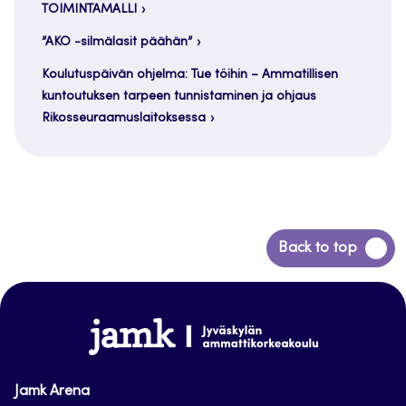
TOIMINTAMALLI
”AKO -silmälasit päähän”
Koulutuspäivän ohjelma: Tue töihin – Ammatillisen
kuntoutuksen tarpeen tunnistaminen ja ohjaus
Rikosseuraamuslaitoksessa
Siirry
Back to top
takaisin
sivun
alkuun
www.jamk.fi
Jamk Arena