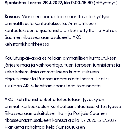
Ajankohta: Torstai 28.4.2022, klo 9.00-15.30
(etäyhteys)
Kuvaus:
Moni seuraamustaan suorittavista hyötyisi
ammatillisesta kuntoutuksesta. Ammatilliseen
kuntoutukseen ohjautumista on kehitetty Itä- ja Pohjois-
Suomen rikosseuraamusalueella AKO-
kehittämishankkeessa.
Koulutuspäivässä esitellään ammatillisen kuntoutuksen
järjestelmää ja vaihtoehtoja, tuen tarpeen tunnistamista
sekä kokemuksia ammatilliseen kuntoutukseen
ohjautumisesta Rikosseuraamuslaitoksessa. Lisäksi
kuullaan AKO- kehittämishankkeen toiminnasta.
AKO- kehittämishanketta toteutetaan Jyväskylän
ammattikorkeakoulun Kuntoutusinstituutissa yhteistyössä
Rikosseuraamuslaitoksen Itä – ja Pohjois-Suomen
rikosseuraamusalueen kanssa ajalla 1.2.2020-31.7.2022.
Hanketta rahoittaa
Kela
(kuntoutuksen