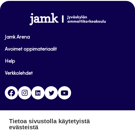
sivun
alkuun
www.jamk.fi
Jamk Arena
Avoimet oppimateriaalit
Help
Verkkolehdet
Facebook
Instagram
Linkedin
Twitter
YouTube
Jamk blogs
Tietoa sivustolla käytetyistä
evästeistä
Jamkin blogipalvelu. Blogien päivittäminen on