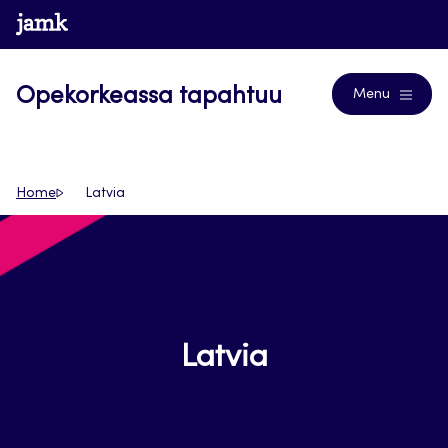
Siirry
www.jamk.fi
Blogs
suoraan
sisältöön
Opekorkeassa tapahtuu
Menu
Home
Latvia
Latvia