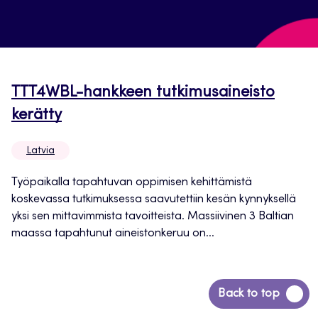
TTT4WBL-hankkeen tutkimusaineisto
kerätty
Latvia
Työpaikalla tapahtuvan oppimisen kehittämistä
koskevassa tutkimuksessa saavutettiin kesän kynnyksellä
yksi sen mittavimmista tavoitteista. Massiivinen 3 Baltian
maassa tapahtunut aineistonkeruu on...
Siirry
Back to top
takaisin