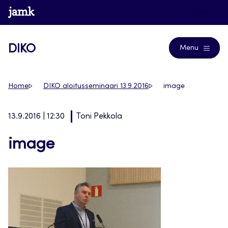
Siirry
www.jamk.fi
Blogs
suoraan
sisältöön
DIKO
Menu
Home
DIKO aloitusseminaari 13.9.2016
image
13.9.2016 | 12:30
Toni Pekkola
image