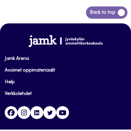
Siirry
Back to top
takaisin
sivun
alkuun
www.jamk.fi
Jamk Arena
Avoimet oppimateriaalit
Help
Verkkolehdet
Facebook
Instagram
Linkedin
Twitter
YouTube