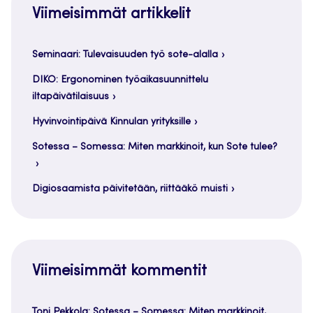
Viimeisimmät artikkelit
Seminaari: Tulevaisuuden työ sote-alalla
DIKO: Ergonominen työaikasuunnittelu
iltapäivätilaisuus
Hyvinvointipäivä Kinnulan yrityksille
Sotessa – Somessa: Miten markkinoit, kun Sote tulee?
Digiosaamista päivitetään, riittääkö muisti
Viimeisimmät kommentit
Toni Pekkola
:
Sotessa – Somessa: Miten markkinoit,