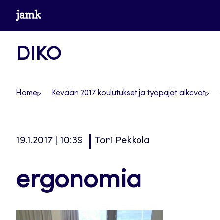
Siirry
www.jamk.fi
suoraan
sisältöön
DIKO
Home
Kevään 2017 koulutukset ja työpajat alkavat
19.1.2017 | 10:39
Toni Pekkola
ergonomia