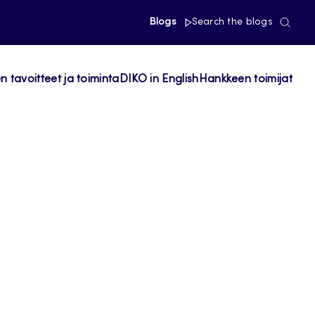
Blogs
Search the blogs
 tavoitteet ja toiminta
DIKO in English
Hankkeen toimijat