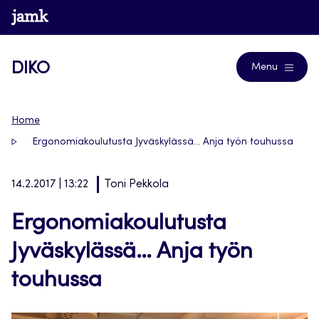
Siirry
www.jamk.fi
Blogs
suoraan
sisältöön
DIKO
Menu
Home
Ergonomiakoulutusta Jyväskylässä… Anja työn touhussa
14.2.2017 | 13:22
Toni Pekkola
Ergonomiakoulutusta
Jyväskylässä… Anja työn
touhussa