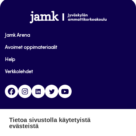
sivun
alkuun
www.jamk.fi
Jamk Arena
Avoimet oppimateriaalit
Help
Verkkolehdet
Facebook
Instagram
Linkedin
Twitter
YouTube
Jamk blogs
Tietoa sivustolla käytetyistä
evästeistä
Jamkin blogipalvelu. Blogien päivittäminen on